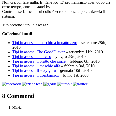
Non ci puoi fare nulla. E’ genetico. E’ programmato così: dopo un
certo tempo, entra in stand by.
Controlla se la lucina sul collo è verde o rossa e poi… riavvia il
sistema.
Ti piacciono i tipi in ascesa?
Collezionali tutti!
Tipi in ascesa: il maschio a impatto zero
– settembre 28th,
2010
Tipi in ascesa: The GoodFucker
– settembre 11th, 2010
Tipi in ascesa: il narciso
– giugno 23rd, 2010
Tipi in ascesa: il brutto che piace
– febbraio 6th, 2010
Tipi in ascesa: il maschio alfa
– febbraio 3rd, 2010
Tipi in ascesa: Il sexy guru
– gennaio 10th, 2010
Tipi in ascesa: il trombamico
– luglio 1st, 2008
8 Commenti
Maria