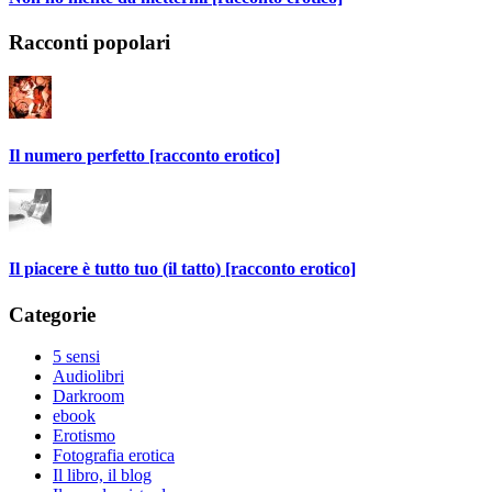
Racconti popolari
Il numero perfetto [racconto erotico]
Il piacere è tutto tuo (il tatto) [racconto erotico]
Categorie
5 sensi
Audiolibri
Darkroom
ebook
Erotismo
Fotografia erotica
Il libro, il blog