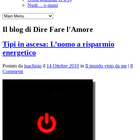
Nudi… o quasi
Il blog di Dire Fare l'Amore
Tipi in ascesa: L’uomo a risparmio
energetico
Postato da
inachisio
il
14 Ottobre 2010
in
Il mondo visto da me
|
8
Commenti