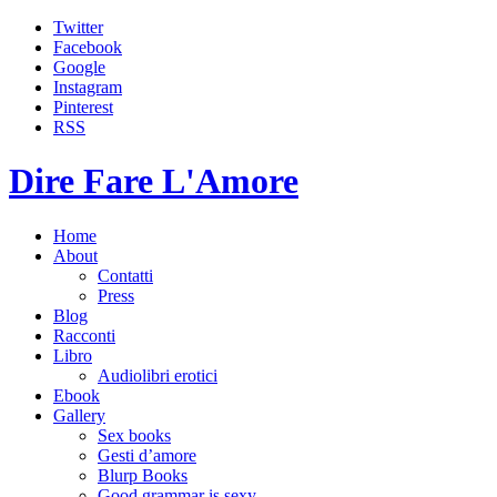
Twitter
Facebook
Google
Instagram
Pinterest
RSS
Dire Fare L'Amore
Home
About
Contatti
Press
Blog
Racconti
Libro
Audiolibri erotici
Ebook
Gallery
Sex books
Gesti d’amore
Blurp Books
Good grammar is sexy