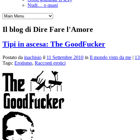
Nudi… o quasi
Il blog di Dire Fare l'Amore
Tipi in ascesa: The GoodFucker
Postato da
inachisio
il
11 Settembre 2010
in
Il mondo visto da me
|
13
Tags:
Erotismo
,
Racconti erotici