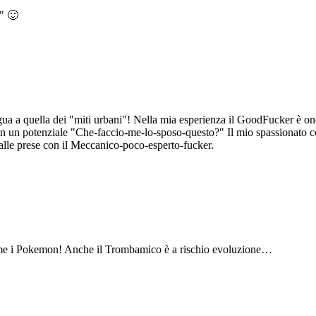
r" 🙂
ua a quella dei "miti urbani"! Nella mia esperienza il GoodFucker è one 
in un potenziale "Che-faccio-me-lo-sposo-questo?" Il mio spassionato con
 alle prese con il Meccanico-poco-esperto-fucker.
come i Pokemon! Anche il Trombamico è a rischio evoluzione…