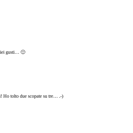
miei gusti… 🙂
ci! Ho tolto due scopate su tre… .-)