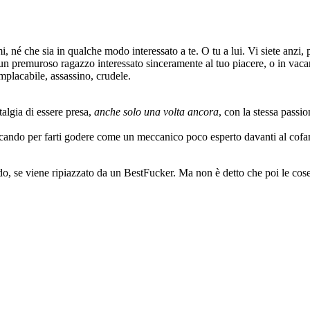
, né che sia in qualche modo interessato a te. O tu a lui. Vi siete anzi, 
on un premuroso ragazzo interessato sinceramente al tuo piacere, o in va
mplacabile, assassino, crudele.
talgia di essere presa,
anche solo una volta
ancora
, con la stessa passio
cando per farti godere come un meccanico poco esperto davanti al cofano 
o, se viene ripiazzato da un BestFucker. Ma non è detto che poi le co