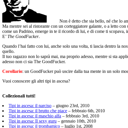
Non è detto che sia bello, né che lo ami
Ma mentre sei al ristorante con un corteggiatore galante, o a letto c
come un Padrino, emerge in te il ricordo di lui, e di come ti scopava, i
E’
The GoodFucker
.
Quando l’hai fatto con lui, anche solo una volta, ti lascia dentro la nos
quello.
Il tuo ragazzo non lo saprà mai, ma proprio adesso, mentre si sta appli
adesso non ci sia The GoodFucker.
Corollario
: un GoodFucker può uscire dalla tua mente in un solo mod
Vuoi conoscere gli altri tipi in ascesa?
Collezionali tutti!
Tipi in ascesa: il narciso
– giugno 23rd, 2010
Tipi in ascesa: il brutto che piace
– febbraio 6th, 2010
Tipi in ascesa: il maschio alfa
– febbraio 3rd, 2010
Tipi in ascesa: Il sexy guru
– gennaio 10th, 2010
Tipi in ascesa: il trombamico
– luglio 1st, 2008