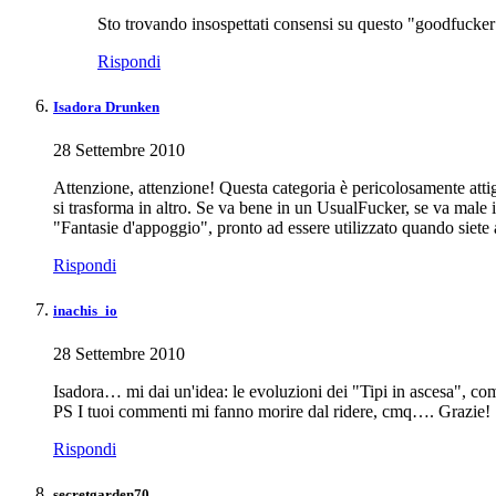
Sto trovando insospettati consensi su questo "goodfucke
Rispondi
Isadora Drunken
28 Settembre 2010
Attenzione, attenzione! Questa categoria è pericolosamente attig
si trasforma in altro. Se va bene in un UsualFucker, se va male 
"Fantasie d'appoggio", pronto ad essere utilizzato quando siete
Rispondi
inachis_io
28 Settembre 2010
Isadora… mi dai un'idea: le evoluzioni dei "Tipi in ascesa", 
PS I tuoi commenti mi fanno morire dal ridere, cmq…. Grazie!
Rispondi
secretgarden70