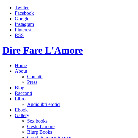
Twitter
Facebook
Google
Instagram
Pinterest
RSS
Dire Fare L'Amore
Home
About
Contatti
Press
Blog
Racconti
Libro
Audiolibri erotici
Ebook
Gallery
Sex books
Gesti d’amore
Blurp Books
Good grammar is sexy