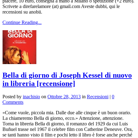
piacere, 10 euro, consegna a mano a Milano o spedizione (+2 euro).
Scrivete a direfarelamore (at) gmail.com Aveste dubbi, qui le
recensioni su anobii.
Continue Reading...
Bella di giorno di Joseph Kessel di nuovo
in libreria [recensione]
Posted by
inachisio
on
Ottobre 28, 2013
in
Recensioni
|
0
Comments
«Come vuole, piccola mia. Dalle due alle cinque è un buon orario.
La chiameremo Bella di giorno, ecco.» Attenzione, attenzione.
Torna in libreria Bella di giorno, il romanzo del 1929 da cui Luis
Buñuel trasse nel 1967 il celebre film con Catherine Deneuve. Ora,
se tanti hanno visto il film e pochi letto il libro è forse anche perché