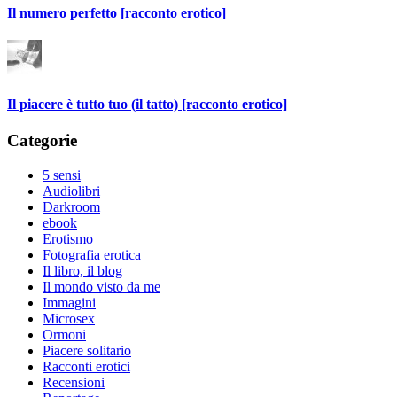
Il numero perfetto [racconto erotico]
Il piacere è tutto tuo (il tatto) [racconto erotico]
Categorie
5 sensi
Audiolibri
Darkroom
ebook
Erotismo
Fotografia erotica
Il libro, il blog
Il mondo visto da me
Immagini
Microsex
Ormoni
Piacere solitario
Racconti erotici
Recensioni