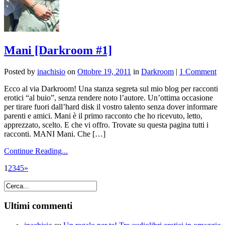
Mani [Darkroom #1]
Posted by
inachisio
on
Ottobre 19, 2011
in
Darkroom
|
1 Comment
Ecco al via Darkroom! Una stanza segreta sul mio blog per racconti
erotici “al buio”, senza rendere noto l’autore. Un’ottima occasione
per tirare fuori dall’hard disk il vostro talento senza dover informare
parenti e amici. Mani è il primo racconto che ho ricevuto, letto,
apprezzato, scelto. E che vi offro. Trovate su questa pagina tutti i
racconti. MANI Mani. Che […]
Continue Reading...
1
2
3
4
5
»
Ultimi commenti