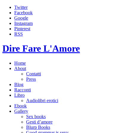
Twitter
Facebook
Google
Instagram
Pinterest
RSS
Dire Fare L'Amore
Home
About
Contatti
Press
Blog
Racconti
Libro
Audiolibri erotici
Ebook
Gallery
Sex books
Gesti d’amore
Blurp Books
Good grammar is sexy