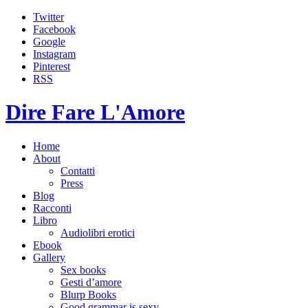
Twitter
Facebook
Google
Instagram
Pinterest
RSS
Dire Fare L'Amore
Home
About
Contatti
Press
Blog
Racconti
Libro
Audiolibri erotici
Ebook
Gallery
Sex books
Gesti d’amore
Blurp Books
Good grammar is sexy