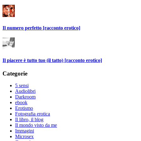
Il numero perfetto [racconto erotico]
Il piacere è tutto tuo (il tatto) [racconto erotico]
Categorie
5 sensi
Audiolibri
Darkroom
ebook
Erotismo
Fotografia erotica
Il libro, il blog
Il mondo visto da me
Immagini
Microsex