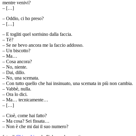
mentre venivi?
– […]
– Oddio, ci ho preso?
– […]
– E togliti quel sorrisino dalla faccia.
– Tè?
– Se ne bevo ancora me la faccio addosso.
– Un biscotto?
– Ma…
– Cosa ancora?
– No, niente.
– Dai, dillo.
– No, una scemata.
– Con tutto quello che hai insinuato, una scemata in più non cambia.
– Vabbè, nulla.
– Ora lo dici.
– Ma… tecnicamente…
– […]
– Cioè, come hai fatto?
– Ma cosa? Sei fissata…
– Non è che mi dai il suo numero?