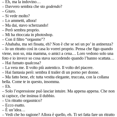
– Eh, ma la indovino…
– Davvero sembra che sto
godendo
?
– Giuro.
– Si vede molto?
– Lo ammetti, allora!
– Ma dai, stavo scherzando!
– Però sembra proprio.
– Mi ha ritoccata in photoshop.
– Con il filtro “orgasmo”?
– Ahahaha, ma sei fissata, eh? Non è che se sei un po’ in astinenza?
– Io un ritratto così in casa lo vorrei proprio. Pensa che figo quando
viene, non so, mia mamma, o amici a cena… Loro vedono solo una
foto e io invece so cosa stava succedendo quando l’hanno scattata…
– Hai fumato qualcosa?
– La vera me. Il volto più autentico. Il volto del piacere.
– Hai fantasia però: sembra il trailer di un porno per donne.
– Ma fatto bene, eh: tutta vestita elegante, truccata, con la collana
bella. Come te in questo, insomma.
– Eh.
– Solo l’espressione può lasciar intuire. Ma appena appena. Che non
si capisce, che insinua il dubbio.
– Un ritratto orgasmico?
– Ecco esatto.
– È un’idea…
– Vedi che ho ragione? Allora è quello, eh. Ti sei fatta fare un ritratto