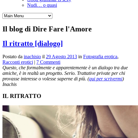
Nudi… o quasi
Il blog di Dire Fare l'Amore
Il ritratto [dialogo]
Postato da
inachisio
il
29 Agosto 2013
in
Fotografia erotica
,
Racconti erotici
|
7 Commenti
Questo, che formalmente e apparentemente è un dialogo tra due
amiche, è in realtà un progetto. Serio. Trattative private per chi
provasse interesse o volesse saperne di più. (
qui per scrivermi
)
Inachis
IL RITRATTO