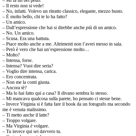
– Mi fa un bel petto.
– Il resto non si vede!
– No, infatti. Volevo un ritratto classico, elegante, mezzo busto.
– È molto bello, chi te lo ha fatto?
– Un amico.
– Dall’espressione che hai si direbbe anche
più
di un amico.
– No. Un amico.
– Scusa. Era una battuta.
– Piace molto anche a me. Altrimenti non l’avrei messo in sala.
– Però è vero che hai un’espressione molto…
– Molto?
– Intensa, forse.
– Intensa? Vuoi dire seria?
– Voglio dire intensa, carica.
– Ero concentrata.
– Non me la conti giusta.
– Ancora tè?
– Ma lo hai fatto qui a casa? Il divano sembra lo stesso.
– Mi mancava qualcosa sulla parete, ho pensato ci stesse bene.
– Invece Virginia si è fatta fare il book da un fotografo ma secondo
me è venuta malissimo.
– Ti metto anche il latte?
– Troppo volgare.
– Ma Virginia
è
volgare.
– Tu invece qui sei davvero tu.