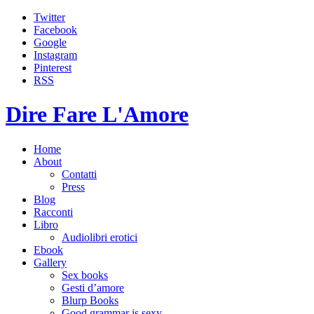
Twitter
Facebook
Google
Instagram
Pinterest
RSS
Dire Fare L'Amore
Home
About
Contatti
Press
Blog
Racconti
Libro
Audiolibri erotici
Ebook
Gallery
Sex books
Gesti d’amore
Blurp Books
Good grammar is sexy