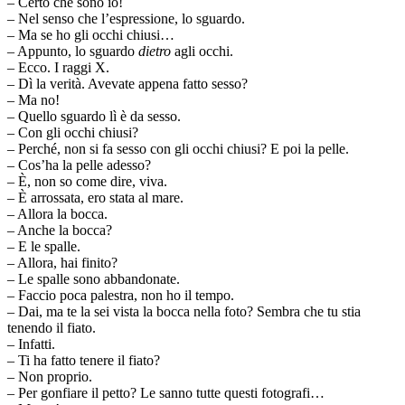
– Certo che sono io!
– Nel senso che l’espressione, lo sguardo.
– Ma se ho gli occhi chiusi…
– Appunto, lo sguardo
dietro
agli occhi.
– Ecco. I raggi X.
– Dì la verità. Avevate appena fatto sesso?
– Ma no!
– Quello sguardo lì è da sesso.
– Con gli occhi chiusi?
– Perché, non si fa sesso con gli occhi chiusi? E poi la pelle.
– Cos’ha la pelle adesso?
– È, non so come dire, viva.
– È arrossata, ero stata al mare.
– Allora la bocca.
– Anche la bocca?
– E le spalle.
– Allora, hai finito?
– Le spalle sono abbandonate.
– Faccio poca palestra, non ho il tempo.
– Dai, ma te la sei vista la bocca nella foto? Sembra che tu stia
tenendo il fiato.
– Infatti.
– Ti ha fatto tenere il fiato?
– Non proprio.
– Per gonfiare il petto? Le sanno tutte questi fotografi…