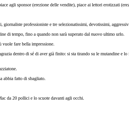
ace agli sponsor (erezione delle vendite), piace ai lettori erotizzati (ere
giornaliste professioniste e tre selezionatissimi, devotissimi, aggressivis
rdine di tempo, fino a quando non sarà superato dal
nuovo
ultimo urlo.
ù vuole fare bella impressione.
azia dentro di sé di aver già finito: si sta tirando su le mutandine e l
azziatone.
 abbia fatto di sbagliato.
Mac da 20 pollici e lo scuote davanti agli occhi.