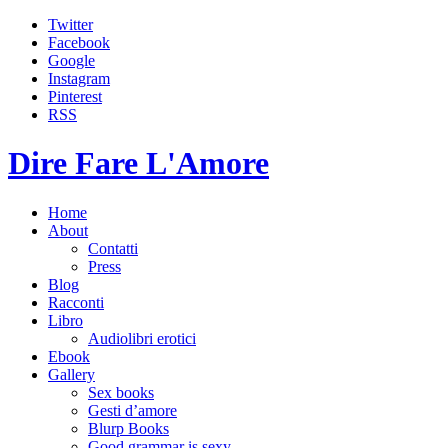
Twitter
Facebook
Google
Instagram
Pinterest
RSS
Dire Fare L'Amore
Home
About
Contatti
Press
Blog
Racconti
Libro
Audiolibri erotici
Ebook
Gallery
Sex books
Gesti d’amore
Blurp Books
Good grammar is sexy