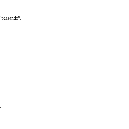
 “passando”.
.