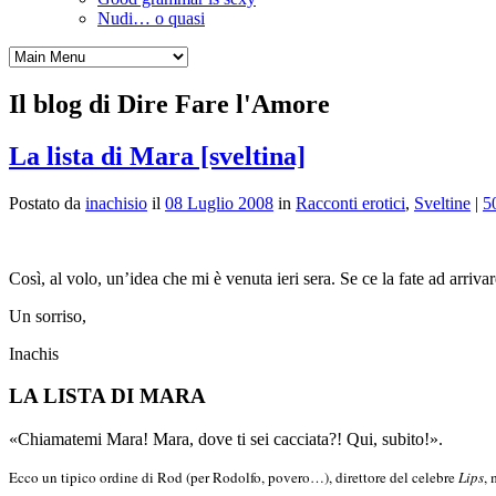
Nudi… o quasi
Il blog di Dire Fare l'Amore
La lista di Mara [sveltina]
Postato da
inachisio
il
08 Luglio 2008
in
Racconti erotici
,
Sveltine
|
5
Così, al volo, un’idea che mi è venuta ieri sera. Se ce la fate ad arr
Un sorriso,
Inachis
LA LISTA DI MARA
«Chiamatemi Mara! Mara, dove ti sei cacciata?! Qui, subito!».
Ecco un tipico ordine di Rod (per Rodolfo, povero…), direttore del celebre
Lips
, 