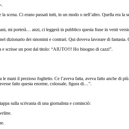
».
a scena. Ci erano passati tutti, in un modo o nell’altro. Quella era la 
i, mi porterà… anzi, ci leggerà in pubblico questa frase in venti versio
 nel dizionario dei sinonimi e contrari. Qui doveva lavorare di fantasia. 
a e scrisse un post dal titolo: “AIUTO!!! Ho bisogno di cazzi”.
ra le mani il prezioso foglietto. Ce l’aveva fatta, aveva fatto anche di pi
n avesse fatto questa enorme, colossale, figura di…”.
appa sulla scrivania di una giornalista e cominciò:
veline.
ne.