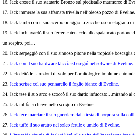
16. Jack eresse il suo statuario Bronzo sul piedistallo marmoreo di Eve
17. Jack immerse la sua affamata trivella nell’oleoso pozzo di Eveline
18. Jack lambì con il suo acerbo ortaggio lo zuccheroso melograno di
19. Jack inchiavardò il suo ferreo catenaccio allo spalancato portone d
un sospiro, poi…
20. Jack serpeggiò con il suo sinuoso pitone nella tropicale boscaglia 
21.
Jack con il suo hardware kliccò ed eseguì nel sofware di Eveline.
22. Jack dettò le istruzioni di volo per l’ornitologico implume entrand
23.
Jack scrisse col suo pennarello il foglio bianco di Eveline.
24. Jack tese il suo arco e scoccò il suo dardo infuocato…mirando al 
25. Jack infilò la chiave nello scrigno di Eveline.
26.
Jack fece marciare il suo guerriero dalla testa di porpora sulla coll
27.
Jack tuffò il suo aratro nel solco fertile e umido di Eveline.