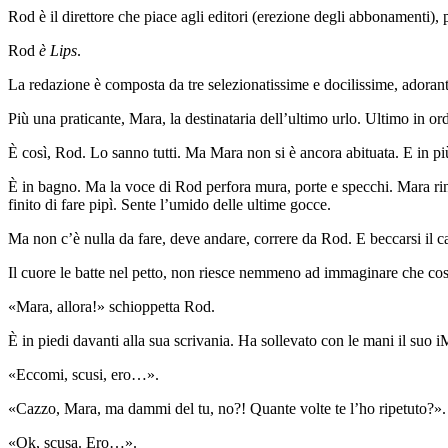
Rod è il direttore che piace agli editori (erezione degli abbonamenti), pi
Rod
è Lips
.
La redazione è composta da tre selezionatissime e docilissime, adoranti, 
Più una praticante, Mara, la destinataria dell’ultimo urlo. Ultimo in o
È così, Rod. Lo sanno tutti. Ma Mara non si è ancora abituata. E in pi
È in bagno. Ma la voce di Rod perfora mura, porte e specchi. Mara ringr
finito di fare pipì. Sente l’umido delle ultime gocce.
Ma non c’è nulla da fare, deve andare, correre da Rod. E beccarsi il c
Il cuore le batte nel petto, non riesce nemmeno ad immaginare che cosa
«Mara, allora!» schioppetta Rod.
È in piedi davanti alla sua scrivania. Ha sollevato con le mani il suo i
«Eccomi, scusi, ero…».
«Cazzo, Mara, ma dammi del tu, no?! Quante volte te l’ho ripetuto?».
«Ok, scusa. Ero…».