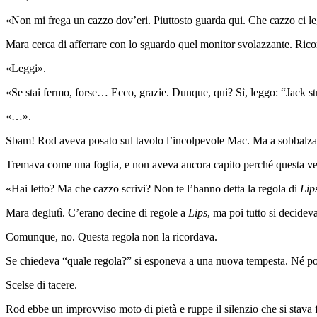
«Non mi frega un cazzo dov’eri. Piuttosto guarda qui. Che cazzo ci le
Mara cerca di afferrare con lo sguardo quel monitor svolazzante. Ric
«Leggi».
«Se stai fermo, forse… Ecco, grazie. Dunque, qui? Sì, leggo: “Jack str
«…».
Sbam! Rod aveva posato sul tavolo l’incolpevole Mac. Ma a sobbalza
Tremava come una foglia, e non aveva ancora capito perché questa v
«Hai letto? Ma che cazzo scrivi? Non te l’hanno detta la regola di
Lip
Mara deglutì. C’erano decine di regole a
Lips
, ma poi tutto si decidev
Comunque, no. Questa regola non la ricordava.
Se chiedeva “quale regola?” si esponeva a una nuova tempesta. Né pot
Scelse di tacere.
Rod ebbe un improvviso moto di pietà e ruppe il silenzio che si stava