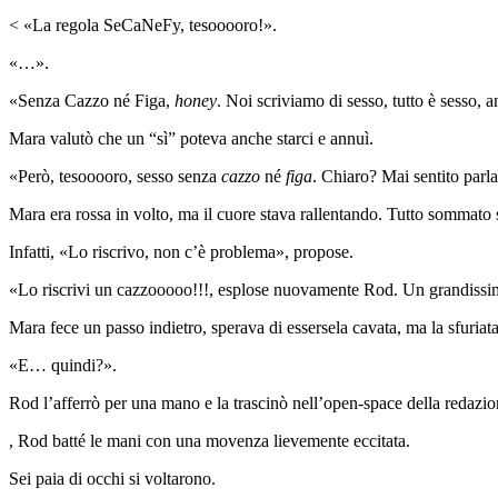
< «La regola SeCaNeFy, tesooooro!».
«…».
«Senza Cazzo né Figa,
honey
. Noi scriviamo di sesso, tutto è sesso, 
Mara valutò che un “sì” poteva anche starci e annuì.
«Però, tesooooro, sesso senza
cazzo
né
figa
. Chiaro? Mai sentito parla
Mara era rossa in volto, ma il cuore stava rallentando. Tutto sommato s
Infatti, «Lo riscrivo, non c’è problema», propose.
«Lo riscrivi un cazzooooo!!!, esplose nuovamente Rod. Un grandissim
Mara fece un passo indietro, sperava di essersela cavata, ma la sfuriata 
«E… quindi?».
Rod l’afferrò per una mano e la trascinò nell’open-space della redazion
, Rod batté le mani con una movenza lievemente eccitata.
Sei paia di occhi si voltarono.