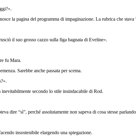
ggi?».
onosce la pagina del programma di impaginazione. La rubrica che stava
usciò il suo grosso cazzo sulla figa bagnata di Eveline».
re fu Mara.
eemenza. Sarebbe anche passata per scema.
s
?».
a inevitabilmente secondo lo stile insindacabile di Rod.
eva dire “sì”, perché assolutamente non sapeva di cosa stesse parlando
 facendo insostenibile elargendo una spiegazione.