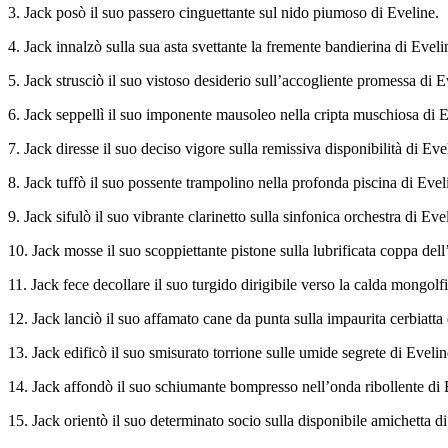
3. Jack posò il suo passero cinguettante sul nido piumoso di Eveline.
4. Jack innalzò sulla sua asta svettante la fremente bandierina di Eveli
5. Jack strusciò il suo vistoso desiderio sull’accogliente promessa di E
6. Jack seppellì il suo imponente mausoleo nella cripta muschiosa di E
7. Jack diresse il suo deciso vigore sulla remissiva disponibilità di Eve
8. Jack tuffò il suo possente trampolino nella profonda piscina di Evel
9. Jack sifulò il suo vibrante clarinetto sulla sinfonica orchestra di Eve
10. Jack mosse il suo scoppiettante pistone sulla lubrificata coppa dell
11. Jack fece decollare il suo turgido dirigibile verso la calda mongolf
12. Jack lanciò il suo affamato cane da punta sulla impaurita cerbiatta 
13. Jack edificò il suo smisurato torrione sulle umide segrete di Evelin
14. Jack affondò il suo schiumante bompresso nell’onda ribollente di 
15. Jack orientò il suo determinato socio sulla disponibile amichetta di