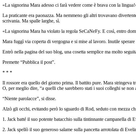
«La signorina Mara adesso ci farà vedere come è brava con la lingua!
La praticante era paonazza. Ma nemmeno gli altri trovavano divertente l
scrivania. Ma spalle larghe, sì.
«La signorina Mara ha violato la regola SeCaNeFy. E così, entro doman
Mara fuggì via coperta di vergogna e si mise al lavoro. Inutile sperare
Entrò nella pagina del suo blog, una cosetta semplice ma molto seguit
Premette “Pubblica il post”.
* * *
Il rossore era quello del giorno prima. Il battito pure. Mara stringeva t
O, per meglio dire, “a quelli che sarebbero stati i suoi colleghi se no
“Niente parolacce”, si disse.
Alzò gli occhi, evitando però lo sguardo di Rod, seduto con mezza chi
1. Jack batté il suo potente batacchio sulla tintinnante campanella di E
2. Jack spellò il suo generoso salame sulla pancetta arrotolata di Eveli