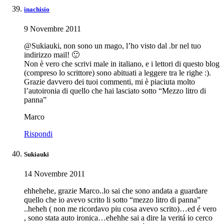
inachisio
9 Novembre 2011
@Sukiauki, non sono un mago, l’ho visto dal .br nel tuo
indirizzo mail! 🙂
Non è vero che scrivi male in italiano, e i lettori di questo blog
(compreso lo scrittore) sono abituati a leggere tra le righe :).
Grazie davvero dei tuoi commenti, mi è piaciuta molto
l’autoironia di quello che hai lasciato sotto “Mezzo litro di
panna”
Marco
Rispondi
Sukiauki
14 Novembre 2011
ehhehehe, grazie Marco..lo sai che sono andata a guardare
quello che io avevo scrito li sotto “mezzo litro di panna”
..heheh ( non me ricordavo piu cosa avevo scrito)…ed é vero
, sono stata auto ironica…ehehhe sai a dire la veritá io cerco