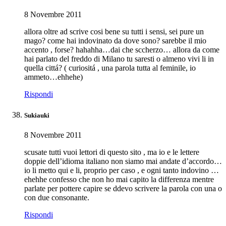
8 Novembre 2011
allora oltre ad scrive cosi bene su tutti i sensi, sei pure un
mago? come hai indovinato da dove sono? sarebbe il mio
accento , forse? hahahha…dai che sccherzo… allora da come
hai parlato del freddo di Milano tu saresti o almeno vivi li in
quella cittá? ( curiositá , una parola tutta al feminile, io
ammeto…ehhehe)
Rispondi
Sukiauki
8 Novembre 2011
scusate tutti vuoi lettori di questo sito , ma io e le lettere
doppie dell’idioma italiano non siamo mai andate d’accordo…
io li metto qui e li, proprio per caso , e ogni tanto indovino …
ehehhe confesso che non ho mai capito la differenza mentre
parlate per pottere capire se ddevo scrivere la parola con una o
con due consonante.
Rispondi