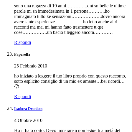
sono una ragazza di 19 anni…………..qnt sn belle le ultime
parole mi sn immedesimata in 1 persona………..ho
immaginato tutto ke sensazioni……………….dovro ancora
avere tante esperienze………………ho letto anche altri
racconti ma mai mi hanno fatto trasmettere tt qst
cose…………….un bacio t leggero ancora…………
Rispondi
Paperella
25 Febbraio 2010
ho iniziato a leggere il tuo libro proprio con questo racconto,
sotto esplicito consiglio di un mio ex amante…bei ricordi…
🙂
Rispondi
Isadora Drunken
4 Ottobre 2010
Ho il fiato corto. Devo imparare a non leggerti a metà del