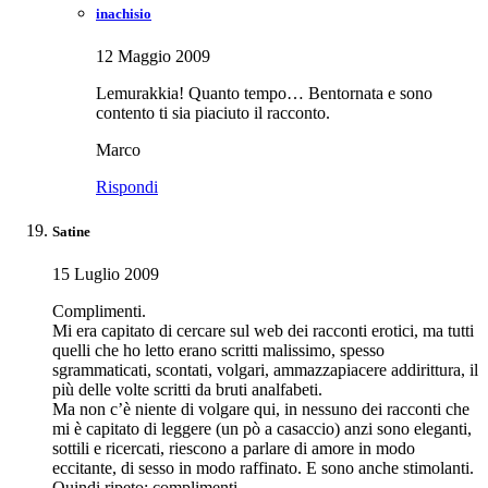
inachisio
12 Maggio 2009
Lemurakkia! Quanto tempo… Bentornata e sono
contento ti sia piaciuto il racconto.
Marco
Rispondi
Satine
15 Luglio 2009
Complimenti.
Mi era capitato di cercare sul web dei racconti erotici, ma tutti
quelli che ho letto erano scritti malissimo, spesso
sgrammaticati, scontati, volgari, ammazzapiacere addirittura, il
più delle volte scritti da bruti analfabeti.
Ma non c’è niente di volgare qui, in nessuno dei racconti che
mi è capitato di leggere (un pò a casaccio) anzi sono eleganti,
sottili e ricercati, riescono a parlare di amore in modo
eccitante, di sesso in modo raffinato. E sono anche stimolanti.
Quindi ripeto: complimenti.