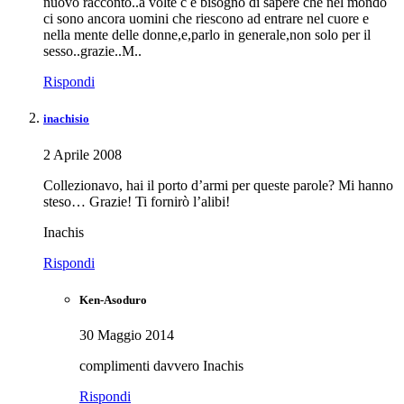
nuovo racconto..a volte c è bisogno di sapere che nel mondo
ci sono ancora uomini che riescono ad entrare nel cuore e
nella mente delle donne,e,parlo in generale,non solo per il
sesso..grazie..M..
Rispondi
inachisio
2 Aprile 2008
Collezionavo, hai il porto d’armi per queste parole? Mi hanno
steso… Grazie! Ti fornirò l’alibi!
Inachis
Rispondi
Ken-Asoduro
30 Maggio 2014
complimenti davvero Inachis
Rispondi