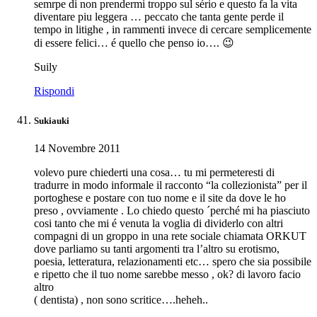
semrpe di non prendermi troppo sul sério e questo fa la vita
diventare piu leggera … peccato che tanta gente perde il
tempo in litighe , in rammenti invece di cercare semplicemente
di essere felici… é quello che penso io…. 😉
Suily
Rispondi
Sukiauki
14 Novembre 2011
volevo pure chiederti una cosa… tu mi permeteresti di
tradurre in modo informale il racconto “la collezionista” per il
portoghese e postare con tuo nome e il site da dove le ho
preso , ovviamente . Lo chiedo questo ´perché mi ha piasciuto
cosi tanto che mi é venuta la voglia di dividerlo con altri
compagni di un groppo in una rete sociale chiamata ORKUT
dove parliamo su tanti argomenti tra l’altro su erotismo,
poesia, letteratura, relazionamenti etc… spero che sia possibile
e ripetto che il tuo nome sarebbe messo , ok? di lavoro facio
altro
( dentista) , non sono scritice….heheh..