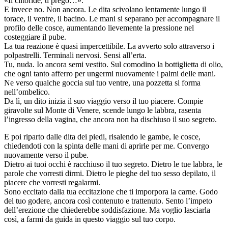
«Il clitoride, ti prego…».
E invece no. Non ancora. Le dita scivolano lentamente lungo il
torace, il ventre, il bacino. Le mani si separano per accompagnare il
profilo delle cosce, aumentando lievemente la pressione nel
costeggiare il pube.
La tua reazione è quasi impercettibile. La avverto solo attraverso i
polpastrelli. Terminali nervosi. Sensi all’erta.
Tu, nuda. Io ancora semi vestito. Sul comodino la bottiglietta di olio,
che ogni tanto afferro per ungermi nuovamente i palmi delle mani.
Ne verso qualche goccia sul tuo ventre, una pozzetta si forma
nell’ombelico.
Da lì, un dito inizia il suo viaggio verso il tuo piacere. Compie
giravolte sul Monte di Venere, scende lungo le labbra, rasenta
l’ingresso della vagina, che ancora non ha dischiuso il suo segreto.
E poi riparto dalle dita dei piedi, risalendo le gambe, le cosce,
chiedendoti con la spinta delle mani di aprirle per me. Convergo
nuovamente verso il pube.
Dietro ai tuoi occhi è racchiuso il tuo segreto. Dietro le tue labbra, le
parole che vorresti dirmi. Dietro le pieghe del tuo sesso depilato, il
piacere che vorresti regalarmi.
Sono eccitato dalla tua eccitazione che ti imporpora la carne. Godo
del tuo godere, ancora così contenuto e trattenuto. Sento l’impeto
dell’erezione che chiederebbe soddisfazione. Ma voglio lasciarla
così, a farmi da guida in questo viaggio sul tuo corpo.