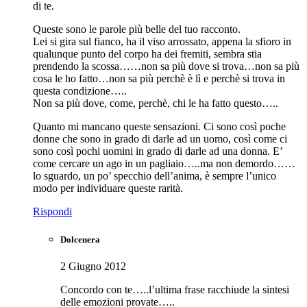
di te.
Queste sono le parole più belle del tuo racconto.
Lei si gira sul fianco, ha il viso arrossato, appena la sfioro in
qualunque punto del corpo ha dei fremiti, sembra stia
prendendo la scossa……non sa più dove si trova…non sa più
cosa le ho fatto…non sa più perchè è lì e perchè si trova in
questa condizione…..
Non sa più dove, come, perchè, chi le ha fatto questo…..
Quanto mi mancano queste sensazioni. Ci sono così poche
donne che sono in grado di darle ad un uomo, così come ci
sono così pochi uomini in grado di darle ad una donna. E’
come cercare un ago in un pagliaio…..ma non demordo……
lo sguardo, un po’ specchio dell’anima, è sempre l’unico
modo per individuare queste rarità.
Rispondi
Dolcenera
2 Giugno 2012
Concordo con te…..l’ultima frase racchiude la sintesi
delle emozioni provate…..