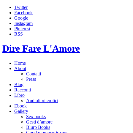
Twitter
Facebook
Google
Instagram
Pinterest
RSS
Dire Fare L'Amore
Home
About
Contatti
Press
Blog
Racconti
Libro
Audiolibri erotici
Ebook
Gallery
Sex books
Gesti d’amore
Blurp Books
Good grammar is sexy