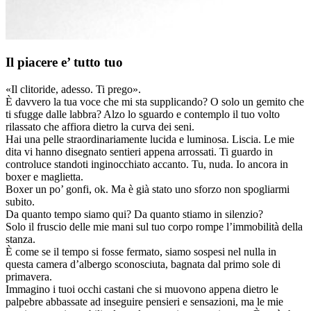
Il piacere e’ tutto tuo
«Il clitoride, adesso. Ti prego».
È davvero la tua voce che mi sta supplicando? O solo un gemito che
ti sfugge dalle labbra? Alzo lo sguardo e contemplo il tuo volto
rilassato che affiora dietro la curva dei seni.
Hai una pelle straordinariamente lucida e luminosa. Liscia. Le mie
dita vi hanno disegnato sentieri appena arrossati. Ti guardo in
controluce standoti inginocchiato accanto. Tu, nuda. Io ancora in
boxer e maglietta.
Boxer un po’ gonfi, ok. Ma è già stato uno sforzo non spogliarmi
subito.
Da quanto tempo siamo qui? Da quanto stiamo in silenzio?
Solo il fruscio delle mie mani sul tuo corpo rompe l’immobilità della
stanza.
È come se il tempo si fosse fermato, siamo sospesi nel nulla in
questa camera d’albergo sconosciuta, bagnata dal primo sole di
primavera.
Immagino i tuoi occhi castani che si muovono appena dietro le
palpebre abbassate ad inseguire pensieri e sensazioni, ma le mie