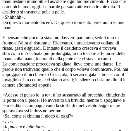
mani restano immobili ad ascoltare ogni tuo movimento. È così che
comunichiamo, oggi. Le parole passano attraverso le mie dita. Il
desiderio si trasmette pelle a pelle.
«Shhhhhh».
Da questo momento tacerò. Da questo momento parleranno le mie
mani.
E pensare che poco fa stavamo davvero parlando, seduti uno di
fronte all’altra al ristorante. Ridevamo, intrecciavamo collane di
risate, gesti e sguardi. E intanto il desiderio cresceva e trovava
sbocco in un’occhiata più prolungata, in un toccare affettuoso della
mano sulla mano, incuranti della gente che ci stava accanto.
La conversazione procedeva spigliata, lieve come una danza. Le
parole non tradivano quello che il corpo voleva comunicare. Poi, hai
appoggiato il bicchiere di Cocacola, ti sei asciugata la bocca con il
tovagliolo. Un cenno, e ci siamo alzati; in silenzio ci siamo diretti in
camera sfiorandoci appena.
«Adesso ci penso io, a te», ti ho sussurrato all’orecchio, chiudendo
la porta con il piede. Ho avvertito un brivido, mentre ti spogliavo e
le mie dita accompagnavano la stoffa di quel vestito leggero che
speravo avessi indossato per me.
«Sai come si chiama il gioco di oggi?».
«…».
«
Il piacere è tutto tuo
».