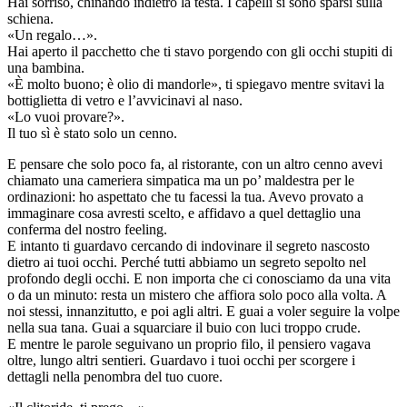
Hai sorriso, chinando indietro la testa. I capelli si sono sparsi sulla
schiena.
«Un regalo…».
Hai aperto il pacchetto che ti stavo porgendo con gli occhi stupiti di
una bambina.
«È molto buono; è olio di mandorle», ti spiegavo mentre svitavi la
bottiglietta di vetro e l’avvicinavi al naso.
«Lo vuoi provare?».
Il tuo sì è stato solo un cenno.
E pensare che solo poco fa, al ristorante, con un altro cenno avevi
chiamato una cameriera simpatica ma un po’ maldestra per le
ordinazioni: ho aspettato che tu facessi la tua. Avevo provato a
immaginare cosa avresti scelto, e affidavo a quel dettaglio una
conferma del nostro feeling.
E intanto ti guardavo cercando di indovinare il segreto nascosto
dietro ai tuoi occhi. Perché tutti abbiamo un segreto sepolto nel
profondo degli occhi. E non importa che ci conosciamo da una vita
o da un minuto: resta un mistero che affiora solo poco alla volta. A
noi stessi, innanzitutto, e poi agli altri. E guai a voler seguire la volpe
nella sua tana. Guai a squarciare il buio con luci troppo crude.
E mentre le parole seguivano un proprio filo, il pensiero vagava
oltre, lungo altri sentieri. Guardavo i tuoi occhi per scorgere i
dettagli nella penombra del tuo cuore.