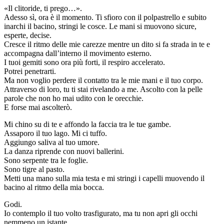
«Il clitoride, ti prego…».
Adesso sì, ora è il momento. Ti sfioro con il polpastrello e subito
inarchi il bacino, stringi le cosce. Le mani si muovono sicure,
esperte, decise.
Cresce il ritmo delle mie carezze mentre un dito si fa strada in te e
accompagna dall’interno il movimento esterno.
I tuoi gemiti sono ora più forti, il respiro accelerato.
Potrei penetrarti.
Ma non voglio perdere il contatto tra le mie mani e il tuo corpo.
Attraverso di loro, tu ti stai rivelando a me. Ascolto con la pelle
parole che non ho mai udito con le orecchie.
E forse mai ascolterò.
Mi chino su di te e affondo la faccia tra le tue gambe.
Assaporo il tuo lago. Mi ci tuffo.
Aggiungo saliva al tuo umore.
La danza riprende con nuovi ballerini.
Sono serpente tra le foglie.
Sono tigre al pasto.
Metti una mano sulla mia testa e mi stringi i capelli muovendo il
bacino al ritmo della mia bocca.
Godi.
Io contemplo il tuo volto trasfigurato, ma tu non apri gli occhi
nemmeno un istante.