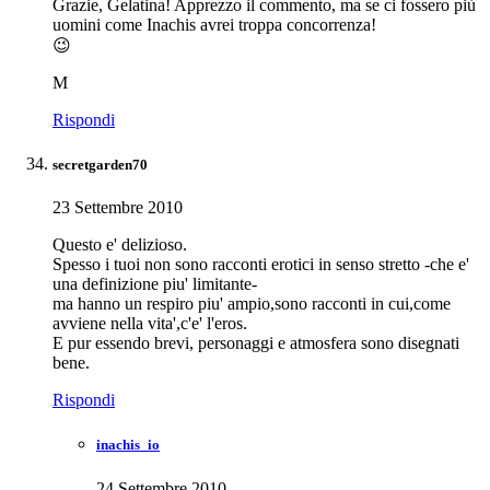
Grazie, Gelatina! Apprezzo il commento, ma se ci fossero più
uomini come Inachis avrei troppa concorrenza!
😉
M
Rispondi
secretgarden70
23 Settembre 2010
Questo e' delizioso.
Spesso i tuoi non sono racconti erotici in senso stretto -che e'
una definizione piu' limitante-
ma hanno un respiro piu' ampio,sono racconti in cui,come
avviene nella vita',c'e' l'eros.
E pur essendo brevi, personaggi e atmosfera sono disegnati
bene.
Rispondi
inachis_io
24 Settembre 2010