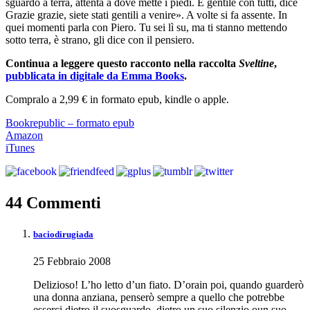
sguardo a terra, attenta a dove mette i piedi. È gentile con tutti, dice
Grazie grazie, siete stati gentili a venire». A volte si fa assente. In
quei momenti parla con Piero. Tu sei lì su, ma ti stanno mettendo
sotto terra, è strano, gli dice con il pensiero.
Continua a leggere questo racconto nella raccolta
Sveltine
,
pubblicata in digitale da Emma Books
.
Compralo a 2,99 € in formato epub, kindle o apple.
Bookrepublic – formato epub
Amazon
iTunes
44 Commenti
baciodirugiada
25 Febbraio 2008
Delizioso! L’ho letto d’un fiato. D’orain poi, quando guarderò
una donna anziana, penserò sempre a quello che potrebbe
esserci dietro il suosguardo, dietro un suo silenzio oun suo