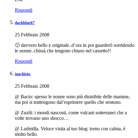
Rispondi
darkblue67
25 Febbraio 2008
🙂 davvero bello e originale..d’ora in poi guarderò sorridendo
le nonne..chissà che tengono chiuso nel cassetto!!
Rispondi
inachisio
25 Febbraio 2008
@ Bacio: spesso le nonne sono più disinibite delle mamme,
ma poi si trattengono dal’esprimere quello che sentono.
@ Zuzili: i mondi nascosti, come vulcani sotterranei che a
volte trovano uno sbocco…
@ Ludmilla. Veloce visita al tuo blog: torno con calma, è
molto bello.