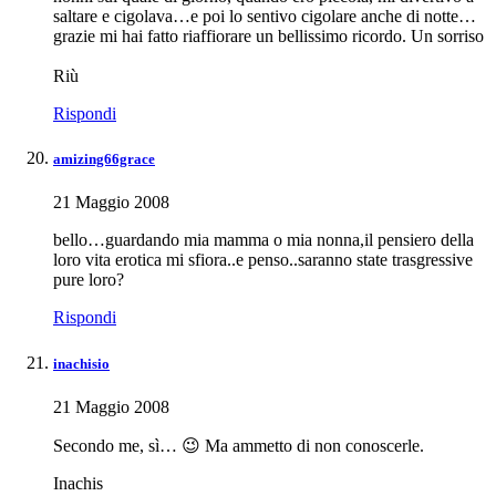
saltare e cigolava…e poi lo sentivo cigolare anche di notte…
grazie mi hai fatto riaffiorare un bellissimo ricordo. Un sorriso
Riù
Rispondi
amizing66grace
21 Maggio 2008
bello…guardando mia mamma o mia nonna,il pensiero della
loro vita erotica mi sfiora..e penso..saranno state trasgressive
pure loro?
Rispondi
inachisio
21 Maggio 2008
Secondo me, sì… 😉 Ma ammetto di non conoscerle.
Inachis