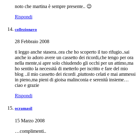
noto che martina è sempre presente.. 😉
Rispondi
collezionavo
28 Febbraio 2008
ti leggo anche stasera..ora che ho scoperto il tuo rifugio..sai
anche io adoro avere un cassetto dei ricordi,che tengo per ora
nella mente,si apre solo chiudendo gli occhi per un attimo,ma
ho sentito la necessità di metterlo per iscritto e fare del mio
blog ..il mio cassetto dei ricordi ,piuttosto celati e mai ammessi
in pieno,ma pieni di gioisa malinconia e serenità insieme…
ciao e grazie
Rispondi
ocramasil
15 Marzo 2008
…complimenti..