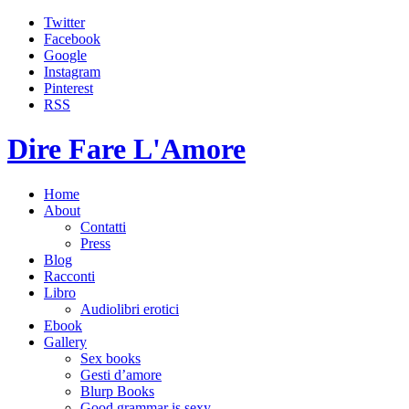
Twitter
Facebook
Google
Instagram
Pinterest
RSS
Dire Fare L'Amore
Home
About
Contatti
Press
Blog
Racconti
Libro
Audiolibri erotici
Ebook
Gallery
Sex books
Gesti d’amore
Blurp Books
Good grammar is sexy