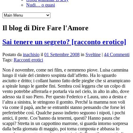
Nudi… o quasi
Il blog di Dire Fare l'Amore
Sai tenere un segreto? [racconto erotico]
Postato da
inachisio
il
01 Settembre 2008
in
Sveltine
|
44 Commenti
Tags:
Racconti erotici
Non è novembre, come nei film, e nemmeno piove. Luisa cammina
lungo il viale del cimitero sospinta dall’affetto. Ha lo sguardo
asciutto e dritto; i collant hanno fatto delle pieghe che si arrampicano
a spirale lungo le gambe fini. Sembra così leggera che un colpo di
vento potrebbe afferrarla e portarla via nel cielo, in alto in alto, dove
adesso sta il suo Piero. Per questo Federico e Laura, uno a destra e
l’altra a sinistra, le stringono il gomito. Perché la mamma non voli
via come il papà, anche se entrambi stanno pensando che forse lei
preferirebbe così. Qualche passo indietro seguono i nipoti, i pochi
amici, il prete. Cos’hanno da tenermi, questi? Hanno paura che
scappi? Stretta in un cappottino marrone, si guarda intorno sorpresa
dalla bella giornata di maggio, poi torna composta e abbassa lo