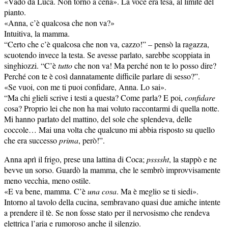
«Vado da Luca. Non torno a cena». La voce era tesa, al limite del
pianto.
«Anna, c’è qualcosa che non va?»
Intuitiva, la mamma.
“Certo che c’è qualcosa che non va, cazzo!” – pensò la ragazza,
scuotendo invece la testa. Se avesse parlato, sarebbe scoppiata in
singhiozzi. “C’è
tutto
che non va! Ma perché non te lo posso dire?
Perché con te è così dannatamente difficile parlare di sesso?”.
«Se vuoi, con me ti puoi confidare, Anna. Lo sai».
“Ma chi glieli scrive i testi a questa? Come parla? E poi,
confidare
cosa? Proprio lei che non ha mai voluto raccontarmi di quella notte.
Mi hanno parlato del mattino, del sole che splendeva, delle
coccole… Mai una volta che qualcuno mi abbia risposto su quello
che era successo
prima
, però!”.
Anna aprì il frigo, prese una lattina di Coca;
pssssht
, la stappò e ne
bevve un sorso. Guardò la mamma, che le sembrò improvvisamente
meno vecchia, meno ostile.
«E va bene, mamma. C’è
una cosa
. Ma è meglio se ti siedi».
Intorno al tavolo della cucina, sembravano quasi due amiche intente
a prendere il tè. Se non fosse stato per il nervosismo che rendeva
elettrica l’aria e rumoroso anche il silenzio.