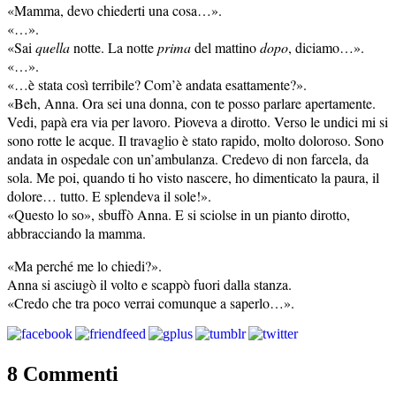
«Mamma, devo chiederti una cosa…».
«…».
«Sai
quella
notte. La notte
prima
del mattino
dopo
, diciamo…».
«…».
«…è stata così terribile? Com’è andata esattamente?».
«Beh, Anna. Ora sei una donna, con te posso parlare apertamente.
Vedi, papà era via per lavoro. Pioveva a dirotto. Verso le undici mi si
sono rotte le acque. Il travaglio è stato rapido, molto doloroso. Sono
andata in ospedale con un’ambulanza. Credevo di non farcela, da
sola. Me poi, quando ti ho visto nascere, ho dimenticato la paura, il
dolore… tutto. E splendeva il sole!».
«Questo lo so», sbuffò Anna. E si sciolse in un pianto dirotto,
abbracciando la mamma.
«Ma perché me lo chiedi?».
Anna si asciugò il volto e scappò fuori dalla stanza.
«Credo che tra poco verrai comunque a saperlo…».
8 Commenti