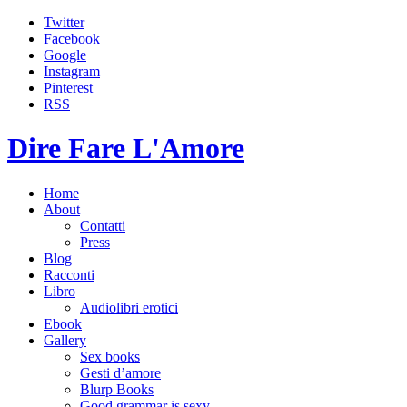
Twitter
Facebook
Google
Instagram
Pinterest
RSS
Dire Fare L'Amore
Home
About
Contatti
Press
Blog
Racconti
Libro
Audiolibri erotici
Ebook
Gallery
Sex books
Gesti d’amore
Blurp Books
Good grammar is sexy