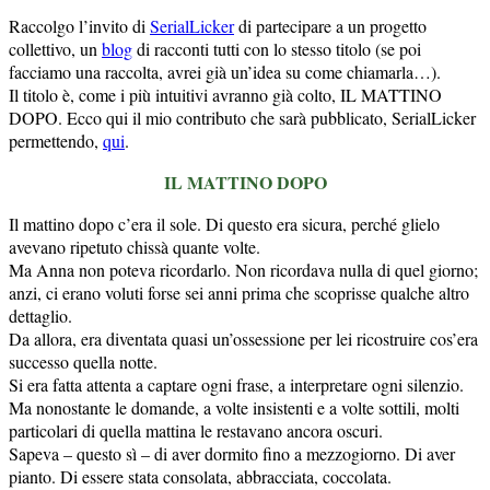
Raccolgo l’invito di
SerialLicker
di partecipare a un progetto
collettivo, un
blog
di racconti tutti con lo stesso titolo (se poi
facciamo una raccolta, avrei già un’idea su come chiamarla…).
Il titolo è, come i più intuitivi avranno già colto, IL MATTINO
DOPO. Ecco qui il mio contributo che sarà pubblicato, SerialLicker
permettendo,
qui
.
IL MATTINO DOPO
Il mattino dopo c’era il sole. Di questo era sicura, perché glielo
avevano ripetuto chissà quante volte.
Ma Anna non poteva ricordarlo. Non ricordava nulla di quel giorno;
anzi, ci erano voluti forse sei anni prima che scoprisse qualche altro
dettaglio.
Da allora, era diventata quasi un’ossessione per lei ricostruire cos’era
successo quella notte.
Si era fatta attenta a captare ogni frase, a interpretare ogni silenzio.
Ma nonostante le domande, a volte insistenti e a volte sottili, molti
particolari di quella mattina le restavano ancora oscuri.
Sapeva – questo sì – di aver dormito fino a mezzogiorno. Di aver
pianto. Di essere stata consolata, abbracciata, coccolata.