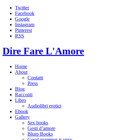
Twitter
Facebook
Google
Instagram
Pinterest
RSS
Dire Fare L'Amore
Home
About
Contatti
Press
Blog
Racconti
Libro
Audiolibri erotici
Ebook
Gallery
Sex books
Gesti d’amore
Blurp Books
Good grammar is sexy