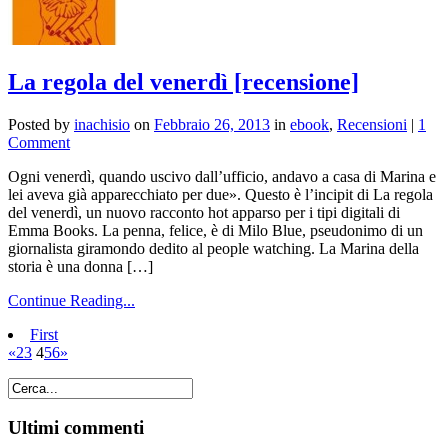
La regola del venerdì [recensione]
Posted by
inachisio
on
Febbraio 26, 2013
in
ebook
,
Recensioni
|
1
Comment
Ogni venerdì, quando uscivo dall’ufficio, andavo a casa di Marina e
lei aveva già apparecchiato per due». Questo è l’incipit di La regola
del venerdì, un nuovo racconto hot apparso per i tipi digitali di
Emma Books. La penna, felice, è di Milo Blue, pseudonimo di un
giornalista giramondo dedito al people watching. La Marina della
storia è una donna […]
Continue Reading...
First
«
2
3
4
5
6
»
Ultimi commenti