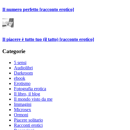
Il numero perfetto [racconto erotico]
Il piacere è tutto tuo (il tatto) [racconto erotico]
Categorie
5 sensi
Audiolibri
Darkroom
ebook
Erotismo
Fotografia erotica
Il libro, il blog
Il mondo visto da me
Immagini
Microsex
Ormoni
Piacere solitario
Racconti erotici