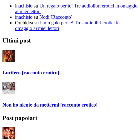
inachisio
su
Un regalo per te! Tre audiolibri erotici in omaggio
ai miei lettori
inachisio
su
Nodi [Racconto]
Orchidea
su
Un regalo per te! Tre audiolibri erotici in
omaggio ai miei lettori
Ultimi post
Lucifero [racconto erotico]
Non ho niente da mettermi [racconto erotico]
Post popolari