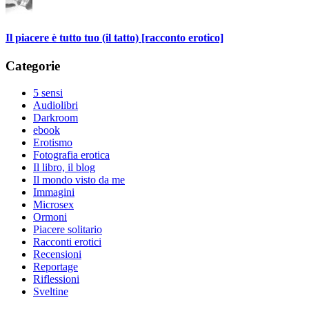
Il piacere è tutto tuo (il tatto) [racconto erotico]
Categorie
5 sensi
Audiolibri
Darkroom
ebook
Erotismo
Fotografia erotica
Il libro, il blog
Il mondo visto da me
Immagini
Microsex
Ormoni
Piacere solitario
Racconti erotici
Recensioni
Reportage
Riflessioni
Sveltine