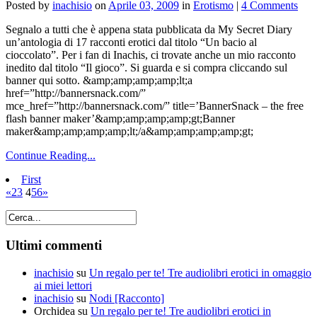
Posted by
inachisio
on
Aprile 03, 2009
in
Erotismo
|
4 Comments
Segnalo a tutti che è appena stata pubblicata da My Secret Diary
un’antologia di 17 racconti erotici dal titolo “Un bacio al
cioccolato”. Per i fan di Inachis, ci trovate anche un mio racconto
inedito dal titolo “Il gioco”. Si guarda e si compra cliccando sul
banner qui sotto. &amp;amp;amp;amp;lt;a
href=”http://bannersnack.com/”
mce_href=”http://bannersnack.com/” title=’BannerSnack – the free
flash banner maker’&amp;amp;amp;amp;gt;Banner
maker&amp;amp;amp;amp;lt;/a&amp;amp;amp;amp;gt;
Continue Reading...
First
«
2
3
4
5
6
»
Ultimi commenti
inachisio
su
Un regalo per te! Tre audiolibri erotici in omaggio
ai miei lettori
inachisio
su
Nodi [Racconto]
Orchidea
su
Un regalo per te! Tre audiolibri erotici in