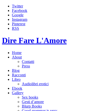
Twitter
Facebook
Google
Instagram
Pinterest
RSS
Dire Fare L'Amore
Home
About
Contatti
Press
Blog
Racconti
Libro
Audiolibri erotici
Ebook
Gallery
Sex books
Gesti d’amore
Blurp Books
Good grammar is sexy