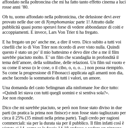
affondato nella poltroncina che mi ha fatto tanto effetto cinema a luci
rosse anni ’80.
Oh tu, uomo affondato nella poltronicina, che delusione devi aver
provato nelle due ore di
Nymphomaniac
parte 1! Attratto dalle
pubblicità quasi porno speravi forse di vedere abbondanze di coiti e
accoppiamenti. E invece, Lars Von Trier ti ha fregato.
E ha fregato un po’ anche me, a dire il vero. Dico subito a tutti voi
cinefili che io di Von Trier non ricordo di aver visto nulla. Quindi
questo è stato un po’ il mio battesimo e devo dire che a me il film
sarebbe
piaciuto molto. E’ un film che scandaglia in profondità il
tema dell’amore, della solitudine, delle relazioni. Un film sul vuoto e
su come il sesso (o le cose, o il cibo, o, o, o…) non possa riempirlo.
Su come la progressione di Fibonacci applicata agli amanti non dia,
anche facendo la sommatoria di tutti i valori, un amore.
Una domanda del casto Selingman alla ninfomane Joe dice tutto:
«Quindi lei stava con tutti quegli uomini e si sentiva sola?».
Joe non risponde.
Dico che mi
sarebbe
piaciuto, se però non fosse stato diviso in due
parti (in pratica la prima non finisce) e non fosse stato tagliuzzato per
circa il 25% (35 minuti nella prima parte). Tagli credo per ragioni
commerciali: sia per la durata sia per il pubblico. Il film infatti così è