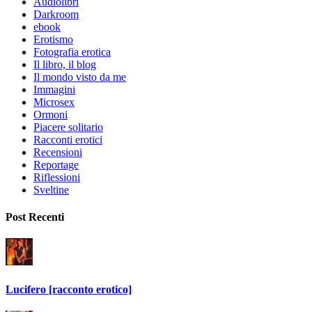
Audiolibri
Darkroom
ebook
Erotismo
Fotografia erotica
Il libro, il blog
Il mondo visto da me
Immagini
Microsex
Ormoni
Piacere solitario
Racconti erotici
Recensioni
Reportage
Riflessioni
Sveltine
Post Recenti
Lucifero [racconto erotico]