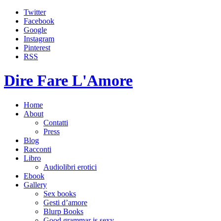
Twitter
Facebook
Google
Instagram
Pinterest
RSS
Dire Fare L'Amore
Home
About
Contatti
Press
Blog
Racconti
Libro
Audiolibri erotici
Ebook
Gallery
Sex books
Gesti d’amore
Blurp Books
Good grammar is sexy