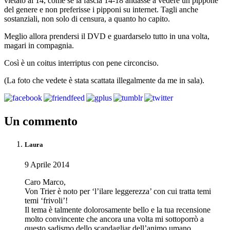
vietato ai 14, come se la fascia 14-18 andasse a vedere un pippone
del genere e non preferisse i pipponi su internet. Tagli anche
sostanziali, non solo di censura, a quanto ho capito.
Meglio allora prendersi il DVD e guardarselo tutto in una volta,
magari in compagnia.
Così è un coitus interriptus con pene circonciso.
(La foto che vedete è stata scattata illegalmente da me in sala).
Un commento
Laura
9 Aprile 2014
Caro Marco,
Von Trier è noto per ‘l’ilare leggerezza’ con cui tratta temi
temi ‘frivoli’!
Il tema è talmente dolorosamente bello e la tua recensione
molto convincente che ancora una volta mi sottoporrò a
questo sadismo dello scandagliar dell’animo umano.