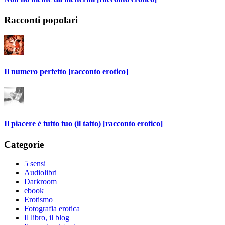
Racconti popolari
Il numero perfetto [racconto erotico]
Il piacere è tutto tuo (il tatto) [racconto erotico]
Categorie
5 sensi
Audiolibri
Darkroom
ebook
Erotismo
Fotografia erotica
Il libro, il blog