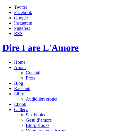
Twitter
Facebook
Google
Instagram
Pinterest
RSS
Dire Fare L'Amore
Home
About
Contatti
Press
Blog
Racconti
Libro
Audiolibri erotici
Ebook
Gallery
Sex books
Gesti d’amore
Blurp Books
Good grammar is sexy