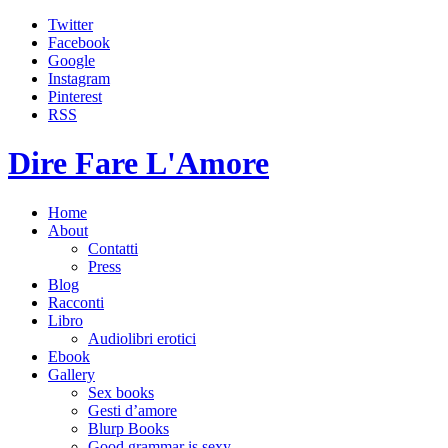
Twitter
Facebook
Google
Instagram
Pinterest
RSS
Dire Fare L'Amore
Home
About
Contatti
Press
Blog
Racconti
Libro
Audiolibri erotici
Ebook
Gallery
Sex books
Gesti d’amore
Blurp Books
Good grammar is sexy