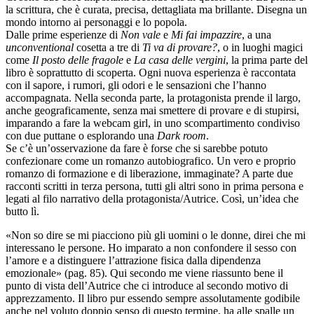
la scrittura, che è curata, precisa, dettagliata ma brillante. Disegna un
mondo intorno ai personaggi e lo popola.
Dalle prime esperienze di
Non vale
e
Mi fai impazzire
, a una
unconventional
cosetta a tre di
Ti va di provare?
, o in luoghi magici
come
Il posto delle fragole
e
La casa delle vergini
, la prima parte del
libro è soprattutto di scoperta. Ogni nuova esperienza è raccontata
con il sapore, i rumori, gli odori e le sensazioni che l’hanno
accompagnata. Nella seconda parte, la protagonista prende il largo,
anche geograficamente, senza mai smettere di provare e di stupirsi,
imparando a fare la webcam girl, in uno scompartimento condiviso
con due puttane o esplorando una
Dark room
.
Se c’è un’osservazione da fare è forse che si sarebbe potuto
confezionare come un romanzo autobiografico. Un vero e proprio
romanzo di formazione e di liberazione, immaginate? A parte due
racconti scritti in terza persona, tutti gli altri sono in prima persona e
legati al filo narrativo della protagonista/Autrice. Così, un’idea che
butto lì.
«Non so dire se mi piacciono più gli uomini o le donne, direi che mi
interessano le persone. Ho imparato a non confondere il sesso con
l’amore e a distinguere l’attrazione fisica dalla dipendenza
emozionale» (pag. 85). Qui secondo me viene riassunto bene il
punto di vista dell’Autrice che ci introduce al secondo motivo di
apprezzamento. Il libro pur essendo sempre assolutamente godibile
anche nel voluto doppio senso di questo termine, ha alle spalle un