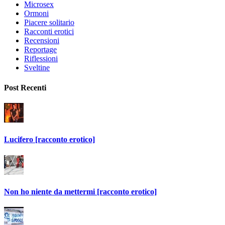
Microsex
Ormoni
Piacere solitario
Racconti erotici
Recensioni
Reportage
Riflessioni
Sveltine
Post Recenti
Lucifero [racconto erotico]
Non ho niente da mettermi [racconto erotico]