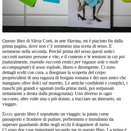
Questo libro di Silvia Corti, in arte Slavina, mi è piaciuto fin dalla
prima pagina, dove non c’è nemmeno una scena di sesso. E
nemmeno nella seconda. Perché prima del sesso questi sedici
racconti narrano persone e vite, e il contesto e le tensioni in cui poi
(naturalmente, essendo
racconti erotici per ragazze sole o male
accompagnate
) il sesso esplode, libero e dirompente. Ci sono
dettagli scelti con cura, a disegnare la scoperta del corpo
proprio/altrui di una ragazza di borgata romana e dei suoi amici che
mangiano olive dolci sul muretto. Le amiche confidenti e complici, i
maschi più grandi e sgamati (nella prima metà, poi sorpassati
nettamente a destra dalla protagonista). Uno diverso in ogni
racconto, altre volte una o più donne, a tracciare un itinerario, un
viaggio.
Ecco, questo libro è soprattutto un viaggio: la patata come
passaporto e frontiere di pudore, perbenismo e moralismo da
superare guardando dritto negli occhi il doganiere di turno.
Ci sono due cose importanti secondo me in questo libro. La prima è