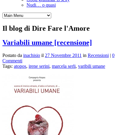
Nudi… o quasi
Il blog di Dire Fare l'Amore
Variabili umane [recensione]
Postato da
inachisio
il
27 Novembre 2011
in
Recensioni
|
0
Commenti
Tags:
atopos
,
irene serini
,
marcela serli
,
varibili umane