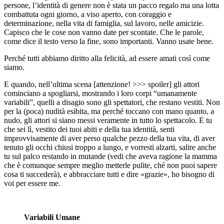
persone, l’identità di genere non è stata un pacco regalo ma una lotta
combattuta ogni giorno, a viso aperto, con coraggio e
determinazione, nella vita di famiglia, sul lavoro, nelle amicizie.
Capisco che le cose non vanno date per scontate. Che le parole,
come dice il testo verso la fine, sono importanti. Vanno usate bene.
Perché tutti abbiamo diritto alla felicità, ad essere amati così come
siamo.
E quando, nell’ultima scena [attenzione! >>> spoiler] gli attori
cominciano a spogliarsi, mostrando i loro corpi “umanamente
variabili”, quelli a disagio sono gli spettatori, che restano vestiti. Non
per la (poca) nudità esibita, ma perché toccano con mano quanto, a
nudo, gli attori si siano messi veramente in tutto lo spettacolo. E tu
che sei lì, vestito dei tuoi abiti e della tua identità, senti
improvvisamente di aver perso qualche pezzo della tua vita, di aver
tenuto gli occhi chiusi troppo a lungo, e vorresti alzarti, salire anche
tu sul palco restando in mutande (vedi che aveva ragione la mamma
che è comunque sempre meglio metterle pulite, ché non puoi sapere
cosa ti succederà), e abbracciare tutti e dire «grazie», ho bisogno di
voi per essere me.
Variabili Umane