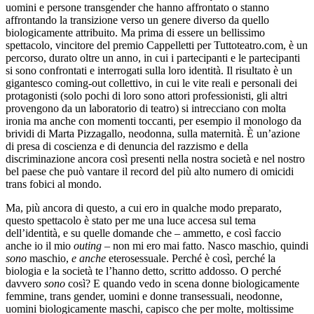
uomini e persone transgender che hanno affrontato o stanno
affrontando la transizione verso un genere diverso da quello
biologicamente attribuito. Ma prima di essere un bellissimo
spettacolo, vincitore del premio Cappelletti per Tuttoteatro.com, è un
percorso, durato oltre un anno, in cui i partecipanti e le partecipanti
si sono confrontati e interrogati sulla loro identità. Il risultato è un
gigantesco coming-out collettivo, in cui le vite reali e personali dei
protagonisti (solo pochi di loro sono attori professionisti, gli altri
provengono da un laboratorio di teatro) si intrecciano con molta
ironia ma anche con momenti toccanti, per esempio il monologo da
brividi di Marta Pizzagallo, neodonna, sulla maternità. È un’azione
di presa di coscienza e di denuncia del razzismo e della
discriminazione ancora così presenti nella nostra società e nel nostro
bel paese che può vantare il record del più alto numero di omicidi
trans fobici al mondo.
Ma, più ancora di questo, a cui ero in qualche modo preparato,
questo spettacolo è stato per me una luce accesa sul tema
dell’identità, e su quelle domande che – ammetto, e così faccio
anche io il mio
outing
– non mi ero mai fatto. Nasco maschio, quindi
sono
maschio,
e anche
eterosessuale. Perché è così, perché la
biologia e la società te l’hanno detto, scritto addosso. O perché
davvero
sono
così? E quando vedo in scena donne biologicamente
femmine, trans gender, uomini e donne transessuali, neodonne,
uomini biologicamente maschi, capisco che per molte, moltissime