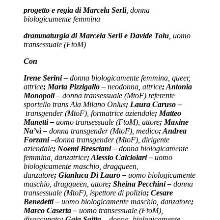
progetto e regia di Marcela Serli
, donna
biologicamente femmina
drammaturgia di Marcela Serli e Davide Tolu
, uomo
transessuale (FtoM)
Con
Irene Serini –
donna biologicamente femmina, queer,
attrice
; Marta Pizzigallo –
neodonna, attrice
; Antonia
Monopoli –
donna transessuale (MtoF) referente
sportello trans Ala Milano Onlus
; Laura Caruso –
transgender (MtoF), formatrice aziendale
; Matteo
Manetti –
uomo transessuale (FtoM), attore
; Maxine
Na’vì –
donna transgender (MtoF), medico
; Andrea
Forzani –
donna transgender (MtoF), dirigente
aziendale
; Noemi Bresciani –
donna biologicamente
femmina, danzatrice
; Alessio Calciolari –
uomo
biologicamente maschio, dragqueen,
danzatore
; Gianluca Di Lauro –
uomo biologicamente
maschio, dragqueen, attore
; Sheina Pecchini –
donna
transessuale (MtoF), ispettore di polizia
; Cesare
Benedetti –
uomo biologicamente maschio, danzatore
;
Marco Caserta –
uomo transessuale (FtoM),
disoccupato
; Gaia Saitta
– donna biologicamente