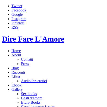
Twitter
Facebook
Google
Instagram
Pinterest
RSS
Dire Fare L'Amore
Home
About
Contatti
Press
Blog
Racconti
Libro
Audiolibri erotici
Ebook
Gallery
Sex books
Gesti d’amore
Blurp Books
Good grammar is sexy