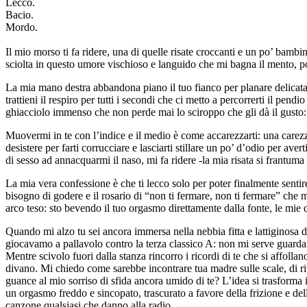
Lecco.
Bacio.
Mordo.
Il mio morso ti fa ridere, una di quelle risate croccanti e un po’ bamb
sciolta in questo umore vischioso e languido che mi bagna il mento, po
La mia mano destra abbandona piano il tuo fianco per planare delicatame
trattieni il respiro per tutti i secondi che ci metto a percorrerti il pen
ghiacciolo immenso che non perde mai lo sciroppo che gli dà il gusto: 
Muovermi in te con l’indice e il medio è come accarezzarti: una carezz
desistere per farti corrucciare e lasciarti stillare un po’ d’odio per ave
di sesso ad annacquarmi il naso, mi fa ridere -la mia risata si frantuma i
La mia vera confessione è che ti lecco solo per poter finalmente sentire
bisogno di godere e il rosario di “non ti fermare, non ti fermare” che m
arco teso: sto bevendo il tuo orgasmo direttamente dalla fonte, le mie d
Quando mi alzo tu sei ancora immersa nella nebbia fitta e lattiginosa 
giocavamo a pallavolo contro la terza classico A: non mi serve guardar
Mentre scivolo fuori dalla stanza rincorro i ricordi di te che si affolla
divano. Mi chiedo come sarebbe incontrare tua madre sulle scale, di rit
guance al mio sorriso di sfida ancora umido di te? L’idea si trasforma i
un orgasmo freddo e sincopato, trascurato a favore della frizione e del
canzone qualsiasi che danno alla radio.