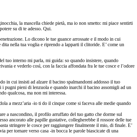
inocchia, la mascella chiede pietà, ma io non smetto: mi piace sentirti
potere su di te adesso. Qui.
penetrazione. Lo dicono le tue guance arrossate e il modo in cui
e dita nella tua voglia e riprendo a lapparti il clitoride. E’ come un
el tuo interno mi parla, mi guida: so quando insistere, quando
crivania e vederlo così, con la faccia affondata fra le tue cosce e l’odore
odo in cui insisti ad alzare il bacino spalmandomi addosso il tuo
Hai i pugni pieni di lenzuola e quando inarchi il bacino assomigli ad un
cendo qualcosa, ma non mi interessa.
dola a mezz’aria -io ti do il cinque come si faceva alle medie quando
care a nascondino, il profilo arruffato del tuo gatto che dorme sul
so ancorato alle papille gustative, collegherebbe il rossore delle tue
sta stringere le cosce per raggiungere finalmente il mio, di finale. E’
via per tornare verso casa -in bocca le parole biascicate di una