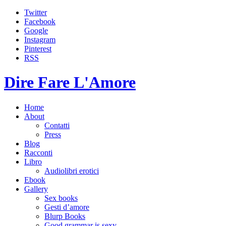
Twitter
Facebook
Google
Instagram
Pinterest
RSS
Dire Fare L'Amore
Home
About
Contatti
Press
Blog
Racconti
Libro
Audiolibri erotici
Ebook
Gallery
Sex books
Gesti d’amore
Blurp Books
Good grammar is sexy