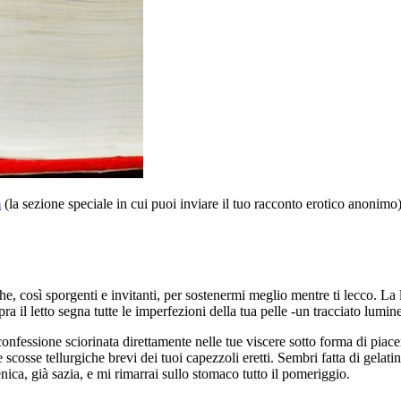
m
(la sezione speciale in cui puoi inviare il tuo racconto erotico anonimo)
, così sporgenti e invitanti, per sostenermi meglio mentre ti lecco. La l
 il letto segna tutte le imperfezioni della tua pelle -un tracciato lumine
onfessione sciorinata direttamente nelle tue viscere sotto forma di pia
 scosse tellurgiche brevi dei tuoi capezzoli eretti. Sembri fatta di gelat
omenica, già sazia, e mi rimarrai sullo stomaco tutto il pomeriggio.