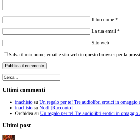
Il tuo nome *
La tua email *
Sito web
Salva il mio nome, email e sito web in questo browser per la pros
Ultimi commenti
inachisio
su
Un regalo per te! Tre audiolibri erotici in omaggio a
inachisio
su
Nodi [Racconto]
Orchidea
su
Un regalo per te! Tre audiolibri erotici in omaggio a
Ultimi post