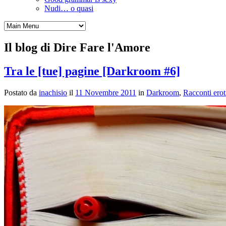
Nudi… o quasi
Il blog di Dire Fare l'Amore
Tra le [tue] pagine [Darkroom #6]
Postato da
inachisio
il
11 Novembre 2011
in
Darkroom
,
Racconti erot