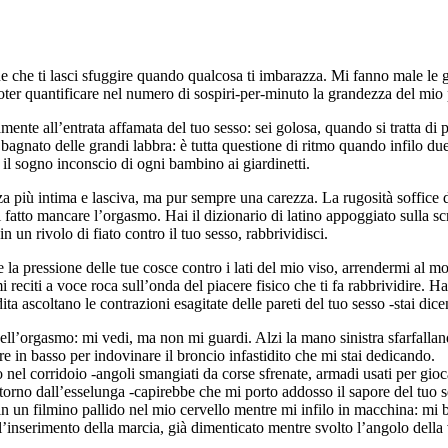
ine che ti lasci sfuggire quando qualcosa ti imbarazza. Mi fanno male le g
ter quantificare nel numero di sospiri-per-minuto la grandezza del mio 
nte all’entrata affamata del tuo sesso: sei golosa, quando si tratta di 
dio bagnato delle grandi labbra: è tutta questione di ritmo quando infilo du
il sogno inconscio di ogni bambino ai giardinetti.
a più intima e lasciva, ma pur sempre una carezza. La rugosità soffice d
rti fatto mancare l’orgasmo. Hai il dizionario di latino appoggiato sulla s
n un rivolo di fiato contro il tuo sesso, rabbrividisci.
 la pressione delle tue cosce contro i lati del mio viso, arrendermi al m
i reciti a voce roca sull’onda del piacere fisico che ti fa rabbrividire. 
ita ascoltano le contrazioni esagitate delle pareti del tuo sesso -stai di
dell’orgasmo: mi vedi, ma non mi guardi. Alzi la mano sinistra sfarfallan
e in basso per indovinare il broncio infastidito che mi stai dedicando.
no nel corridoio -angoli smangiati da corse sfrenate, armadi usati per gio
orno dall’esselunga -capirebbe che mi porto addosso il sapore del tuo ses
n un filmino pallido nel mio cervello mentre mi infilo in macchina: mi ba
l’inserimento della marcia, già dimenticato mentre svolto l’angolo della 