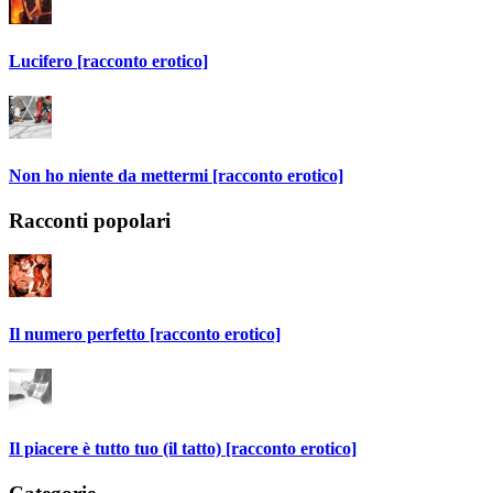
Lucifero [racconto erotico]
Non ho niente da mettermi [racconto erotico]
Racconti popolari
Il numero perfetto [racconto erotico]
Il piacere è tutto tuo (il tatto) [racconto erotico]