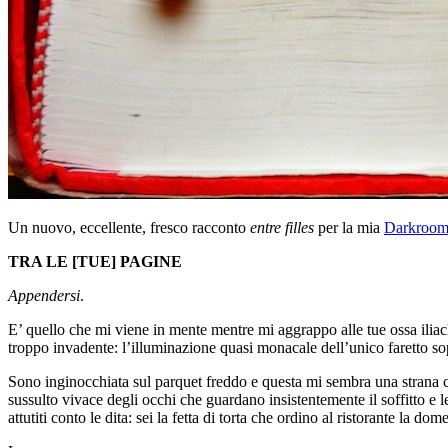
Un nuovo, eccellente, fresco racconto
entre filles
per la mia
Darkroo
TRA LE [TUE] PAGINE
Appendersi
.
E’ quello che mi viene in mente mentre mi aggrappo alle tue ossa iliache
troppo invadente: l’illuminazione quasi monacale dell’unico faretto sopra
Sono inginocchiata sul parquet freddo e questa mi sembra una strana c
sussulto vivace degli occhi che guardano insistentemente il soffitto e le
attutiti conto le dita: sei la fetta di torta che ordino al ristorante la d