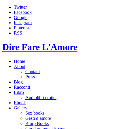
Twitter
Facebook
Google
Instagram
Pinterest
RSS
Dire Fare L'Amore
Home
About
Contatti
Press
Blog
Racconti
Libro
Audiolibri erotici
Ebook
Gallery
Sex books
Gesti d’amore
Blurp Books
Good grammar is sexy