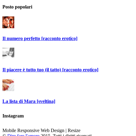
Posto popolari
Il numero perfetto [racconto erotico]
Il piacere è tutto tuo (il tatto) [racconto erotico]
La lista di Mara [sveltina]
Instagram
Mobile Responsive Web Design | Resize
©
Dire fare l'amore
2015. Tutti i diritti riservati.