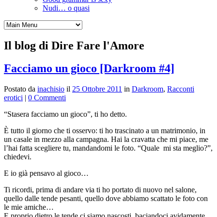
Nudi… o quasi
Il blog di Dire Fare l'Amore
Facciamo un gioco [Darkroom #4]
Postato da
inachisio
il
25 Ottobre 2011
in
Darkroom
,
Racconti
erotici
|
0 Commenti
“Stasera facciamo un gioco”, ti ho detto.
È tutto il giorno che ti osservo: ti ho trascinato a un matrimonio, in
un casale in mezzo alla campagna. Hai la cravatta che mi piace, me
l’hai fatta scegliere tu, mandandomi le foto. “Quale mi sta meglio?”,
chiedevi.
E io già pensavo al gioco…
Ti ricordi, prima di andare via ti ho portato di nuovo nel salone,
quello dalle tende pesanti, quello dove abbiamo scattato le foto con
le mie amiche…
E proprio dietro le tende ci siamo nascosti, baciandoci avidamente,