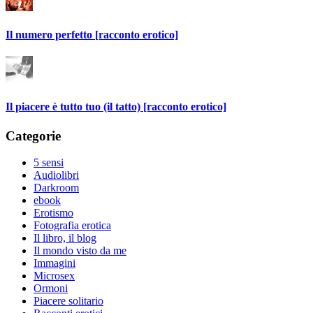
Il numero perfetto [racconto erotico]
Il piacere è tutto tuo (il tatto) [racconto erotico]
Categorie
5 sensi
Audiolibri
Darkroom
ebook
Erotismo
Fotografia erotica
Il libro, il blog
Il mondo visto da me
Immagini
Microsex
Ormoni
Piacere solitario