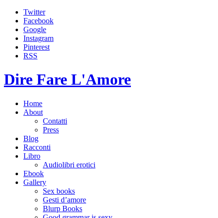
Twitter
Facebook
Google
Instagram
Pinterest
RSS
Dire Fare L'Amore
Home
About
Contatti
Press
Blog
Racconti
Libro
Audiolibri erotici
Ebook
Gallery
Sex books
Gesti d’amore
Blurp Books
Good grammar is sexy