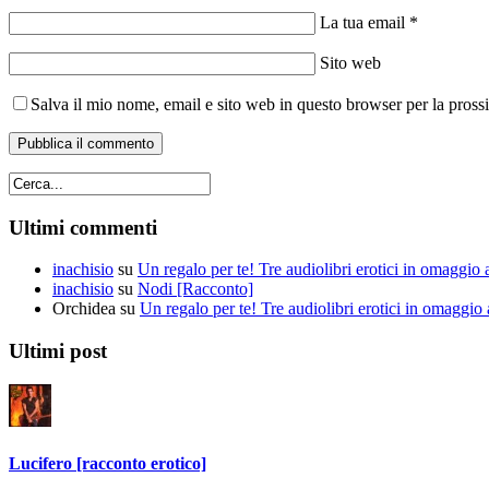
La tua email *
Sito web
Salva il mio nome, email e sito web in questo browser per la pros
Ultimi commenti
inachisio
su
Un regalo per te! Tre audiolibri erotici in omaggio a
inachisio
su
Nodi [Racconto]
Orchidea
su
Un regalo per te! Tre audiolibri erotici in omaggio a
Ultimi post
Lucifero [racconto erotico]