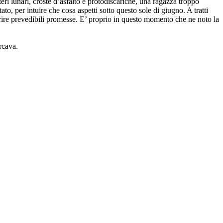
eri lunari, croste d’asfalto e protodiscariche, una ragazza troppo
o, per intuire che cosa aspetti sotto questo sole di giugno. A tratti
erire prevedibili promesse. E’ proprio in questo momento che ne noto la
rcava.