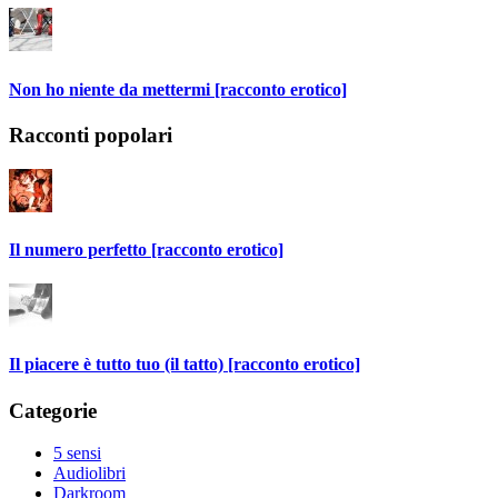
Non ho niente da mettermi [racconto erotico]
Racconti popolari
Il numero perfetto [racconto erotico]
Il piacere è tutto tuo (il tatto) [racconto erotico]
Categorie
5 sensi
Audiolibri
Darkroom