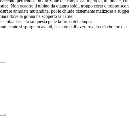
secchito perdendosi in direzione dei campi. All’incrocio, tra buche, crat
ica. Non occorre il tubino da quattro soldi, troppo corto e troppo scontat
 mostrare annoiate mutandine, poi le chiude tristemente maliziosa a sugg
hiara dove la gonna ha scoperto la carne.
ole abbia lasciato su questa pelle la firma del tempo.
nducente si sporge in avanti, eccitato dall’aver trovato ciò che forse ce