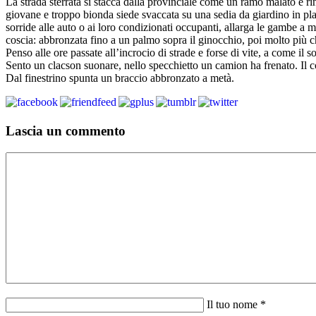
La strada sterrata si stacca dalla provinciale come un ramo malato e rin
giovane e troppo bionda siede svaccata su una sedia da giardino in plast
sorride alle auto o ai loro condizionati occupanti, allarga le gambe a
coscia: abbronzata fino a un palmo sopra il ginocchio, poi molto più c
Penso alle ore passate all’incrocio di strade e forse di vite, a come il s
Sento un clacson suonare, nello specchietto un camion ha frenato. Il co
Dal finestrino spunta un braccio abbronzato a metà.
Lascia un commento
Il tuo nome *