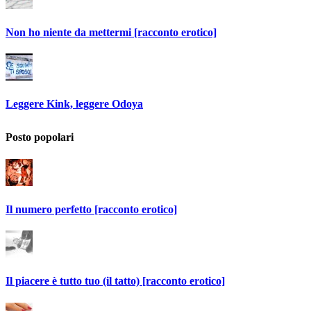
Non ho niente da mettermi [racconto erotico]
Leggere Kink, leggere Odoya
Posto popolari
Il numero perfetto [racconto erotico]
Il piacere è tutto tuo (il tatto) [racconto erotico]