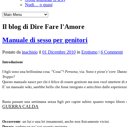
Nudi… o quasi
Il blog di Dire Fare l'Amore
Manuale di sesso per genitori
Postato da
inachisio
il
01 Dicembre 2010
in
Erotismo
|
6 Commenti
Introduzione
I figli sono una bellissima cosa. “Cosa”?
Persona
, via. Sono e
piezz’e’core
. Danno
Troppo
?
Questo manuale nasce per chi è felice di essere genitore ma non vuol smettere di
E’ un manuale wiki, sarebbe bello che fosse integrato e arricchito dalle esperienze 
Basta passare una settimana senza figli per capire subito quanto tempo libero c
GUERRA CALDA
Occorrente
: un lui e una lei innamorati, anche non fisicamente vicini.
Durata
: vedete un po’ voi quanto resistete.