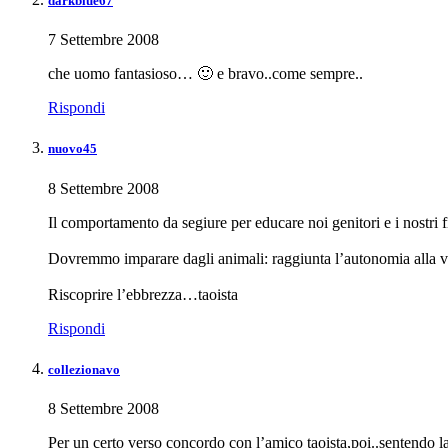
darkblue67
7 Settembre 2008
che uomo fantasioso… 🙂 e bravo..come sempre..
Rispondi
nuovo45
8 Settembre 2008
Il comportamento da segiure per educare noi genitori e i nostri fi
Dovremmo imparare dagli animali: raggiunta l’autonomia alla vit
Riscoprire l’ebbrezza…taoista
Rispondi
collezionavo
8 Settembre 2008
Per un certo verso concordo con l’amico taoista,poi..sentendo la