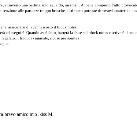
e, attraverso una battuta, uno sguardo, un sms… Appena compiuto l’atto provocator
ttenzione alle partenze troppo brusche, altrimenti potreste ritrovarvi costretti a n
ena, assicurarsi di aver nascosto il block notes.
ggerà ed eseguirà. Quando avrà fatto, barrerà la frase sul block notes e scriverà il su
 regalato… fino, ovviamente, a cose più spinte).
segue.
bra!bravo amico mio .kiss M.