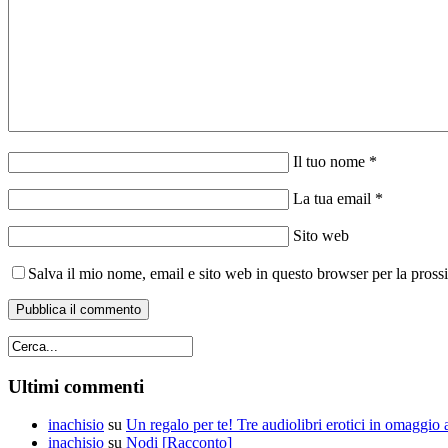
Il tuo nome *
La tua email *
Sito web
Salva il mio nome, email e sito web in questo browser per la pros
Ultimi commenti
inachisio
su
Un regalo per te! Tre audiolibri erotici in omaggio a
inachisio
su
Nodi [Racconto]