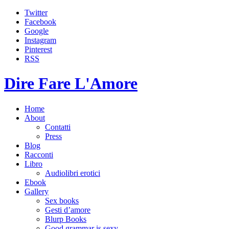
Twitter
Facebook
Google
Instagram
Pinterest
RSS
Dire Fare L'Amore
Home
About
Contatti
Press
Blog
Racconti
Libro
Audiolibri erotici
Ebook
Gallery
Sex books
Gesti d’amore
Blurp Books
Good grammar is sexy