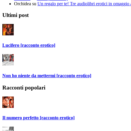
Orchidea
su
Un regalo per te! Tre audiolibri erotici in omaggio a
Ultimi post
Lucifero [racconto erotico]
Non ho niente da mettermi [racconto erotico]
Racconti popolari
Il numero perfetto [racconto erotico]