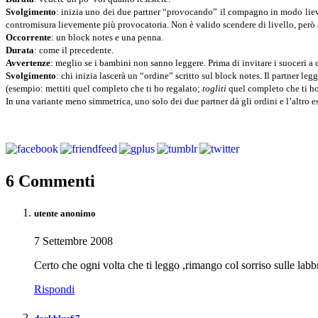
Svolgimento
: inizia uno dei due partner “provocando” il compagno in modo liev
contromisura lievemente più provocatoria. Non è valido scendere di livello, però a
Occorrente
: un block notes e una penna.
Durata
: come il precedente.
Avvertenze
: meglio se i bambini non sanno leggere. Prima di invitare i suoceri a c
Svolgimento
: chi inizia lascerà un “ordine” scritto sul block notes. Il partner le
(esempio: mettiti quel completo che ti ho regalato;
togliti
quel completo che ti ho
In una variante meno simmetrica, uno solo dei due partner dà gli ordini e l’altro e
6 Commenti
utente anonimo
7 Settembre 2008
Certo che ogni volta che ti leggo ,rimango col sorriso sulle lab
Rispondi