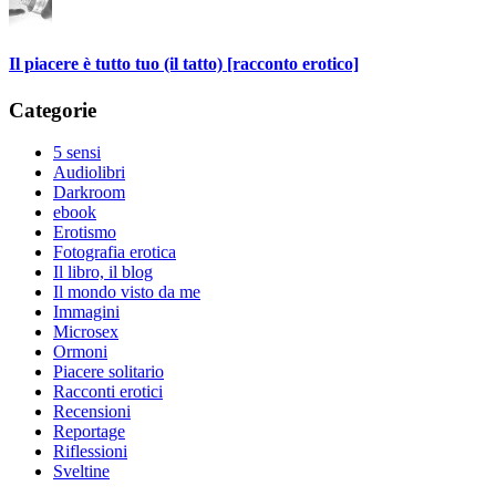
Il piacere è tutto tuo (il tatto) [racconto erotico]
Categorie
5 sensi
Audiolibri
Darkroom
ebook
Erotismo
Fotografia erotica
Il libro, il blog
Il mondo visto da me
Immagini
Microsex
Ormoni
Piacere solitario
Racconti erotici
Recensioni
Reportage
Riflessioni
Sveltine