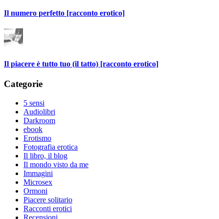
Il numero perfetto [racconto erotico]
Il piacere è tutto tuo (il tatto) [racconto erotico]
Categorie
5 sensi
Audiolibri
Darkroom
ebook
Erotismo
Fotografia erotica
Il libro, il blog
Il mondo visto da me
Immagini
Microsex
Ormoni
Piacere solitario
Racconti erotici
Recensioni