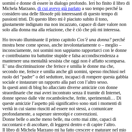
uomini e donne di essere in dialogo profondo. Ieri ho finito il libro di
Michela Marzano,
di cui avevo già parlato
a suo tempo perché la
considero una delle filosofe più interessanti di questo tempo di
passioni tristi. Di questo libro mi è piaciuto subito il tono,
giustamente indignato ma non incazzato, capace di dare valore non
solo alla donna ma alla relazione, che è ciò che più mi interessa.
Ho trovato illuminante il primo capitolo
Cos’è una donna?
perché
mostra bene come spesso, anche involontariamente o – meglio –
inconsciamente, noi uomini non sappiamo rapportarci con le donne
e contribuiamo tra battutine stupide e falsa accondiscendenza a
mantenere una mentalità sessista che oggi non è affatto scomparsa.
E’ una discriminazione che ferisce e umilia le donne ma che,
secondo me, ferisce e umilia anche gli uomini, spesso rinchiusi nel
ruolo del “padre” o del seduttore, incapaci di rompere questa gabbia
sociale e instaurare un rapporto alla pari con l’altro sesso.
In questi anni di blog ho allacciato diverse amicizie con donne
straordinarie che mai avrei incontrato senza il tramite di Internet,
donne spesso dalle vite rocambolesche, ferite, sperimentali… Di
queste amicizie l’aspetto più significativo sono stati i momenti di
verità in cui siamo riusciti ad essere noi stessi, a comunicare
profondamente, a superare stereotipi e convenzioni.
Donne belle o anche meno belle, ma certo mai zitte, capaci di
raccontarsi e di ascoltare, di leggersi dentro e di capire l’altro.
Il libro di Michela Marzano mi ha fatto crescere e maturare nel mio