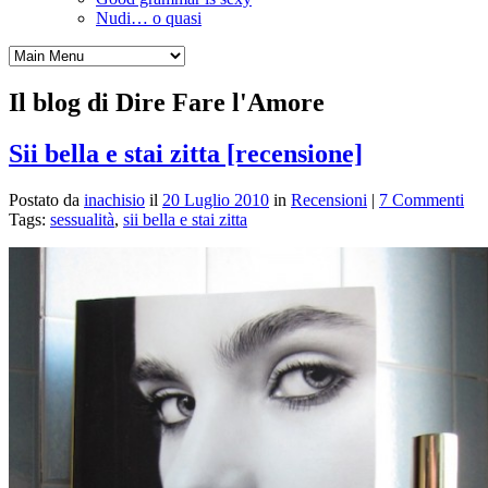
Nudi… o quasi
Il blog di Dire Fare l'Amore
Sii bella e stai zitta [recensione]
Postato da
inachisio
il
20 Luglio 2010
in
Recensioni
|
7 Commenti
Tags:
sessualità
,
sii bella e stai zitta