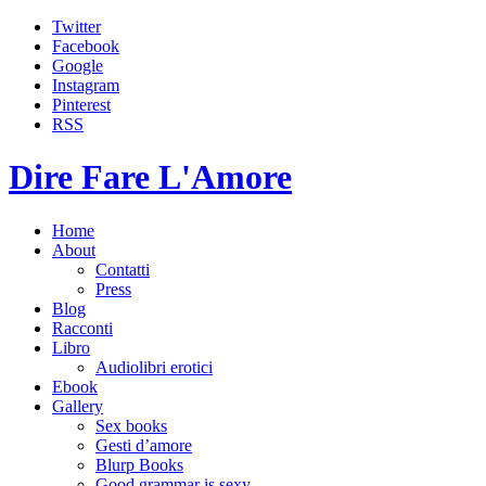
Twitter
Facebook
Google
Instagram
Pinterest
RSS
Dire Fare L'Amore
Home
About
Contatti
Press
Blog
Racconti
Libro
Audiolibri erotici
Ebook
Gallery
Sex books
Gesti d’amore
Blurp Books
Good grammar is sexy