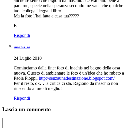
anche se sento che ragioni da maschio! 🙂 Hai fatto bene a
parlarne, specie nella speranza secondo me vana che qualche
tuo “collega” legga il libro!
Ma la foto l’hai fatta a casa tua?????
F.
Rispondi
inachis_io
24 Luglio 2010
Cominciamo dalla fine: foto di Inachis nel bagno della casa
nuova. Questo di ambientare le foto è un'idea che ho rubato a
Paola Pioppi.
http://senzaunadestinazione.blogspot.com/
Per il resto, ok… la critica ci sta. Ragiono da maschio non
riuscendo a fare di meglio!
Rispondi
Lascia un commento