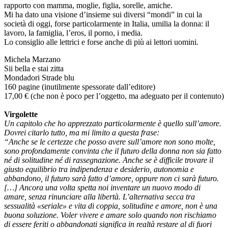
rapporto con mamma, moglie, figlia, sorelle, amiche.
Mi ha dato una visione d’insieme sui diversi “mondi” in cui la
società di oggi, forse particolarmente in Italia, umilia la donna: il
lavoro, la famiglia, l’eros, il porno, i media.
Lo consiglio alle lettrici e forse anche di più ai lettori uomini.
Michela Marzano
Sii bella e stai zitta
Mondadori Strade blu
160 pagine (inutilmente spessorate dall’editore)
17,00 € (che non è poco per l’oggetto, ma adeguato per il contenuto)
Virgolette
Un capitolo che ho apprezzato particolarmente è quello sull’amore.
Dovrei citarlo tutto, ma mi limito a questa frase:
“Anche se le certezze che posso avere sull’amore non sono molte,
sono profondamente convinta che il futuro della donna non sia fatto
né di solitudine né di rassegnazione. Anche se è difficile trovare il
giusto equilibrio tra indipendenza e desiderio, autonomia e
abbandono, il futuro sarà fatto d’amore, oppure non ci sarà futuro.
[…] Ancora una volta spetta noi inventare un nuovo modo di
amare, senza rinunciare alla libertà. L’alternativa secca tra
sessualità «seriale» e vita di coppia, solitudine e amore, non è una
buona soluzione. Voler vivere e amare solo quando non rischiamo
di essere feriti o abbandonati significa in realtà restare al di fuori