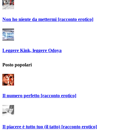
Non ho niente da mettermi [racconto erotico]
Leggere Kink, leggere Odoya
Posto popolari
Il numero perfetto [racconto erotico]
Il piacere è tutto tuo (il tatto) [racconto erotico]