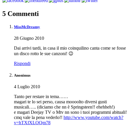
5 Commenti
MissMcDreamy
28 Giugno 2010
Dai arrivi tardi, in casa il mio coinquilino canta come se fosse
un disco rotto le sue canzoni! 😉
Rispondi
Anonimus
4 Luglio 2010
Tanto per restare in tema……
magari te lo sei perso, causa moooolto diversi gusti
musicali….. (diciamo che nn è Springsteen!! ehehheh!)
e magari Deejay TV o Mtv nn sono i tuoi programmi abituali!
cmq vale la pena vederlo!!
http://www.youtube.com/watch?
v=hTXfXLOQm78