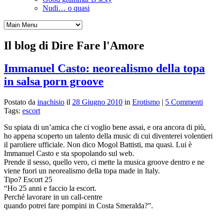
Nudi… o quasi
Il blog di Dire Fare l'Amore
Immanuel Casto: neorealismo della topa
in salsa porn groove
Postato da
inachisio
il
28 Giugno 2010
in
Erotismo
|
5 Commenti
Tags:
escort
Su spiata di un’amica che ci voglio bene assai, e ora ancora di più,
ho appena scoperto un talento della music di cui diventerei volentieri
il paroliere ufficiale. Non dico Mogol Battisti, ma quasi. Lui è
Immanuel Casto e sta spopolando sul web.
Prende il sesso, quello vero, ci mette la musica groove dentro e ne
viene fuori un neorealismo della topa made in Italy.
Tipo? Escort 25
“Ho 25 anni e faccio la escort.
Perché lavorare in un call-centre
quando potrei fare pompini in Costa Smeralda?”.