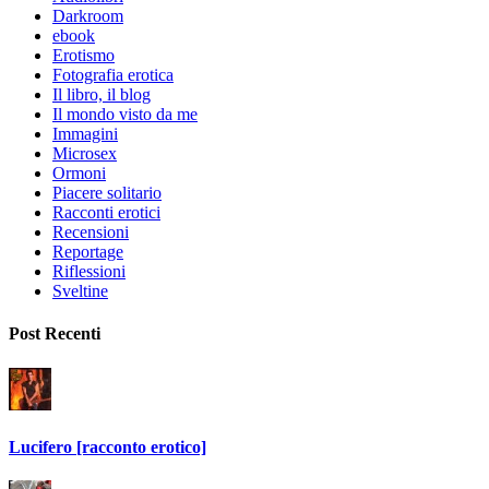
Darkroom
ebook
Erotismo
Fotografia erotica
Il libro, il blog
Il mondo visto da me
Immagini
Microsex
Ormoni
Piacere solitario
Racconti erotici
Recensioni
Reportage
Riflessioni
Sveltine
Post Recenti
Lucifero [racconto erotico]