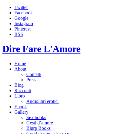
Twitter
Facebook
Google
Instagram
Pinterest
RSS
Dire Fare L'Amore
Home
About
Contatti
Press
Blog
Racconti
Libro
Audiolibri erotici
Ebook
Gallery
Sex books
Gesti d’amore
Blurp Books
Good grammar is sexy