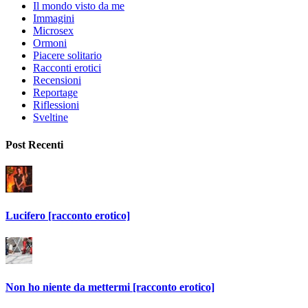
Il mondo visto da me
Immagini
Microsex
Ormoni
Piacere solitario
Racconti erotici
Recensioni
Reportage
Riflessioni
Sveltine
Post Recenti
Lucifero [racconto erotico]
Non ho niente da mettermi [racconto erotico]