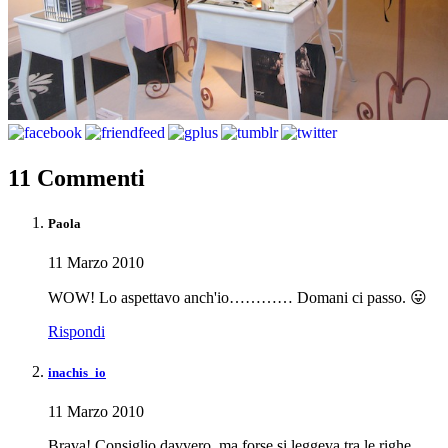
11 Commenti
Paola
11 Marzo 2010
WOW! Lo aspettavo anch'io………… Domani ci passo. 😛
Rispondi
inachis_io
11 Marzo 2010
Brava! Consiglio davvero, ma forse si leggeva tra le righe…