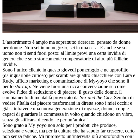
L’assortimento è ampio ma soprattutto ricercato, pensato da donne
per donne. Non sei in un negozio, sei in una casa. E anche se sei
uomo non ti senti fuori posto: al limite provi una certa invidia di
genere che è solo storicamente compensatorie di altre più falliche
invidie.
Sono l’unico cliente in questo giovedì pomeriggio e ne approfitto
(da inguaribile curioso) per scambiare quattro chiacchiere con Lara e
Rudy, ufficio marketing e comunicazione di My-yoyo che sono lì
per lo
start-up
. Ne viene fuori una ricca conversazione su come
evolve l’idea di seduzione e di piacere, il gusto delle donne, il
cambiamento di mentalità provocato da
Sex and the City
. Sembra di
vedere l’Italia del piacere trasformarsi in diretta sotto i miei occhi; e
già si intravede una nuova generazione di ragazze, donne, coppie
capaci di guardare la commessa in volto quando chiedono un vibro,
senza giustificarsi dicendo “è per un’amica”.
Sono grato a My-yoyo non solo per i prodotti che produce,
seleziona e vende, ma per la cultura che ha saputo far crescere, certo
non senza fatiche. Mi riprometto un’intervista più approfondita con i