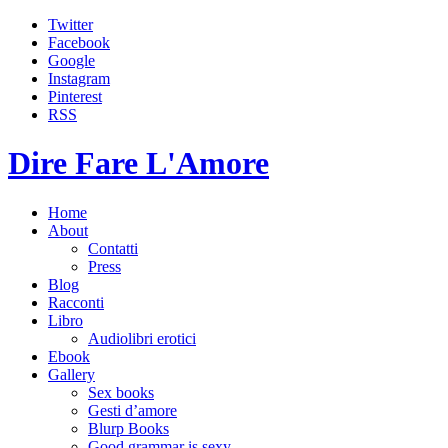
Twitter
Facebook
Google
Instagram
Pinterest
RSS
Dire Fare L'Amore
Home
About
Contatti
Press
Blog
Racconti
Libro
Audiolibri erotici
Ebook
Gallery
Sex books
Gesti d’amore
Blurp Books
Good grammar is sexy