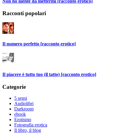
Non ho niente da mettermi [racconto erotico]
Racconti popolari
Il numero perfetto [racconto erotico]
Il piacere è tutto tuo (il tatto) [racconto erotico]
Categorie
5 sensi
Audiolibri
Darkroom
ebook
Erotismo
Fotografia erotica
Il libro, il blog