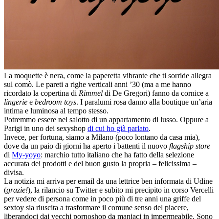
La moquette è nera, come la paperetta vibrante che ti sorride allegra
sul comò. Le pareti a righe verticali anni ’30 (ma a me hanno
ricordato la copertina di
Rimmel
di De Gregori) fanno da cornice a
lingerie
e
bedroom toys
. I paralumi rosa danno alla boutique un’aria
intima e luminosa al tempo stesso.
Potremmo essere nel salotto di un appartamento di lusso. Oppure a
Parigi in uno dei sexyshop
di cui ho già parlato
.
Invece, per fortuna, siamo a Milano (poco lontano da casa mia),
dove da un paio di giorni ha aperto i battenti il nuovo
flagship store
di
My-yoyo
: marchio tutto italiano che ha fatto della selezione
accurata dei prodotti e del buon gusto la propria – felicissima –
divisa.
La notizia mi arriva per email da una lettrice ben informata di Udine
(
grazie!
), la rilancio su Twitter e subito mi precipito in corso Vercelli
per vedere di persona come in poco più di tre anni una griffe del
sextoy sia riuscita a trasformare il comune senso del piacere,
liberandoci dai vecchi pornoshop da maniaci in impermeabile. Sono