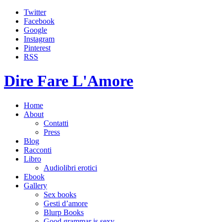
Twitter
Facebook
Google
Instagram
Pinterest
RSS
Dire Fare L'Amore
Home
About
Contatti
Press
Blog
Racconti
Libro
Audiolibri erotici
Ebook
Gallery
Sex books
Gesti d’amore
Blurp Books
Good grammar is sexy