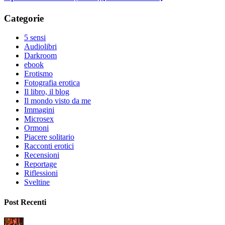
Categorie
5 sensi
Audiolibri
Darkroom
ebook
Erotismo
Fotografia erotica
Il libro, il blog
Il mondo visto da me
Immagini
Microsex
Ormoni
Piacere solitario
Racconti erotici
Recensioni
Reportage
Riflessioni
Sveltine
Post Recenti