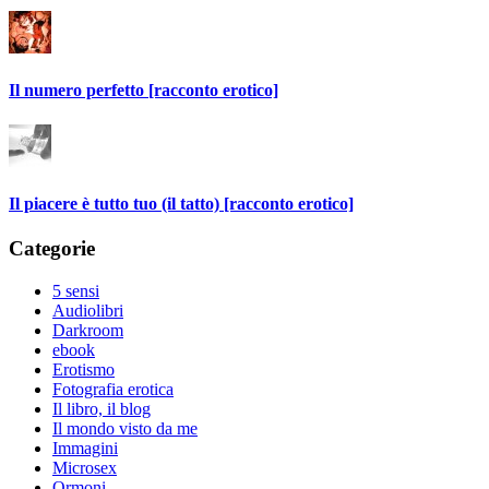
Il numero perfetto [racconto erotico]
Il piacere è tutto tuo (il tatto) [racconto erotico]
Categorie
5 sensi
Audiolibri
Darkroom
ebook
Erotismo
Fotografia erotica
Il libro, il blog
Il mondo visto da me
Immagini
Microsex
Ormoni