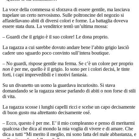
La voce della commessa si sforzava di essere gentile, ma lasciava
trapelare un certo nervosismo. Sulle poltroncine del negozio si
affastellavano abiti di diversi colori e forme. La battaglia doveva
essere stata dura. La venditrice tentò un’ultima mossa:
– Guardi che il grigio è il suo colore! Le dona proprio.
La ragazza a cui sarebbe dovuto andare bene l’abito grigio lasciò
cadere uno sguardo poco convinto sull’intera boutique.
– No guardi, rispose gentile ma ferma. Se c’è un colore per proprio
non
è per me, quello è il grigio. Io sono per i colori decisi, le tinte
forti, i capi imprevedibili e i motivi fantasia.
Su un divanetto un uomo la guardava incuriosito. Si stava
domandando se la ragazza stesse parlando di abiti o non forse di stili
di vita.
La ragazza scosse i lunghi capelli ricci e scelse un capo decisamente
di buon gusto ma altrettanto decisamente osé.
– Ecco, questo è per me. E’ il mio compleanno e penso di meritarmi
qualcosa che dica al mondo la mia voglia di vivere e di amare. Che
dica a tutti “Mi merito il meglio, mi sono fatta del male abbastanza, e