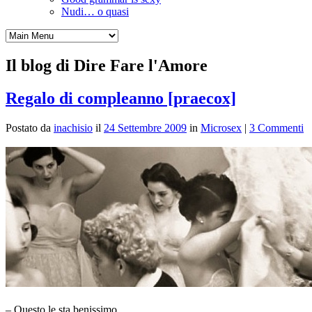
Nudi… o quasi
Il blog di Dire Fare l'Amore
Regalo di compleanno [praecox]
Postato da
inachisio
il
24 Settembre 2009
in
Microsex
|
3 Commenti
– Questo le sta benissimo…