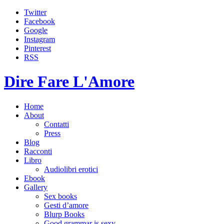
Twitter
Facebook
Google
Instagram
Pinterest
RSS
Dire Fare L'Amore
Home
About
Contatti
Press
Blog
Racconti
Libro
Audiolibri erotici
Ebook
Gallery
Sex books
Gesti d’amore
Blurp Books
Good grammar is sexy