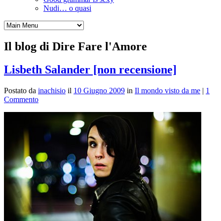
Nudi… o quasi
Il blog di Dire Fare l'Amore
Lisbeth Salander [non recensione]
Postato da
inachisio
il
10 Giugno 2009
in
Il mondo visto da me
|
1
Commento