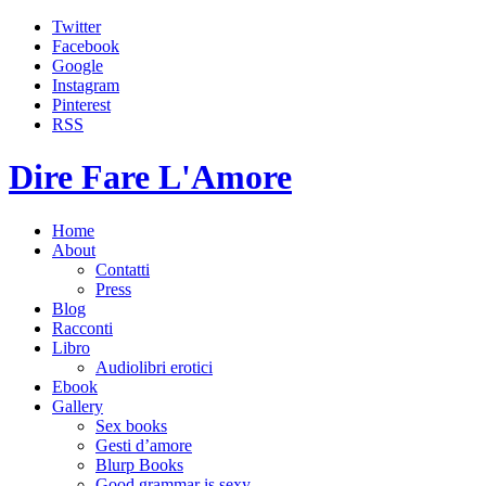
Twitter
Facebook
Google
Instagram
Pinterest
RSS
Dire Fare L'Amore
Home
About
Contatti
Press
Blog
Racconti
Libro
Audiolibri erotici
Ebook
Gallery
Sex books
Gesti d’amore
Blurp Books
Good grammar is sexy