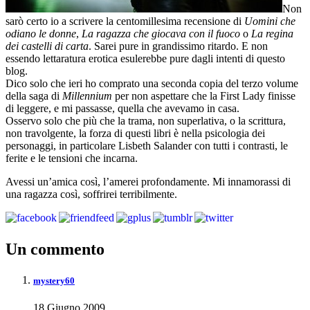
Non
sarò certo io a scrivere la centomillesima recensione di
Uomini che
odiano le donne
,
La ragazza che giocava con il fuoco
o
La regina
dei castelli di carta
. Sarei pure in grandissimo ritardo. E non
essendo lettaratura erotica esulerebbe pure dagli intenti di questo
blog.
Dico solo che ieri ho comprato una seconda copia del terzo volume
della saga di
Millennium
per non aspettare che la First Lady finisse
di leggere, e mi passasse, quella che avevamo in casa.
Osservo solo che più che la trama, non superlativa, o la scrittura,
non travolgente, la forza di questi libri è nella psicologia dei
personaggi, in particolare Lisbeth Salander con tutti i contrasti, le
ferite e le tensioni che incarna.
Avessi un’amica così, l’amerei profondamente. Mi innamorassi di
una ragazza così, soffrirei terribilmente.
Un commento
mystery60
18 Giugno 2009