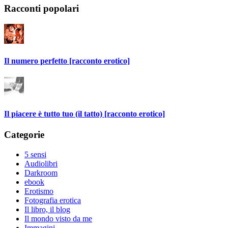
Racconti popolari
Il numero perfetto [racconto erotico]
Il piacere è tutto tuo (il tatto) [racconto erotico]
Categorie
5 sensi
Audiolibri
Darkroom
ebook
Erotismo
Fotografia erotica
Il libro, il blog
Il mondo visto da me
Immagini