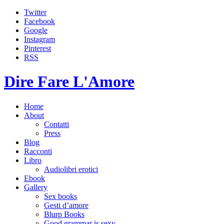
Twitter
Facebook
Google
Instagram
Pinterest
RSS
Dire Fare L'Amore
Home
About
Contatti
Press
Blog
Racconti
Libro
Audiolibri erotici
Ebook
Gallery
Sex books
Gesti d’amore
Blurp Books
Good grammar is sexy