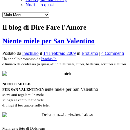
Nudi… o quasi
Il blog di Dire Fare l'Amore
Niente miele per San Valentino
Postato da
inachisio
il
14 Febbraio 2009
in
Erotismo
|
4 Commenti
Un appello promosso da
Inachis Io
e firmato da centinaia (o quasi) di intellettuali, attori, ballerini, scrittori e lettori
NIENTE MIELE
PER SAN VALENTINO
Niente miele per San Valentino
se mi ami regalami le mele
sciogli al vento le tue vele
dipingi il tuo amore sulle tele.
Ma niente foto di Doisneau