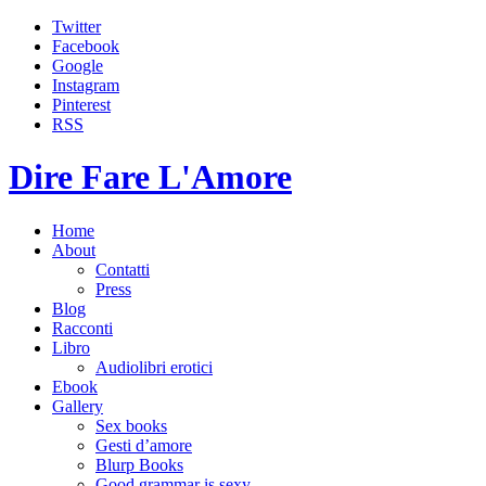
Twitter
Facebook
Google
Instagram
Pinterest
RSS
Dire Fare L'Amore
Home
About
Contatti
Press
Blog
Racconti
Libro
Audiolibri erotici
Ebook
Gallery
Sex books
Gesti d’amore
Blurp Books
Good grammar is sexy