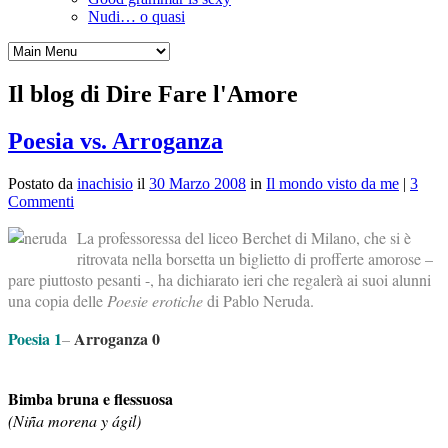
Nudi… o quasi
Il blog di Dire Fare l'Amore
Poesia vs. Arroganza
Postato da
inachisio
il
30 Marzo 2008
in
Il mondo visto da me
|
3
Commenti
La professoressa del liceo Berchet di Milano, che si è
ritrovata nella borsetta un biglietto di profferte amorose –
pare piuttosto pesanti -, ha dichiarato ieri che regalerà ai suoi alunni
una copia delle
Poesie erotiche
di Pablo Neruda.
Poesia 1
Arroganza 0
–
Bimba bruna e flessuosa
(Niña morena y ágil)