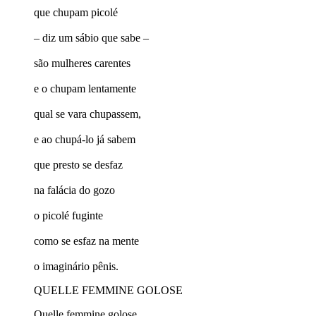
que chupam picolé
– diz um sábio que sabe –
são mulheres carentes
e o chupam lentamente
qual se vara chupassem,
e ao chupá-lo já sabem
que presto se desfaz
na falácia do gozo
o picolé fuginte
como se esfaz na mente
o imaginário pênis.
QUELLE FEMMINE GOLOSE
Quelle femmine golose