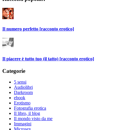
Il numero perfetto [racconto erotico]
Il piacere è tutto tuo (il tatto) [racconto erotico]
Categorie
5 sensi
Audiolibri
Darkroom
ebook
Erotismo
Fotografia erotica
Il libro, il blog
Il mondo visto da me
Immagini
Microsex