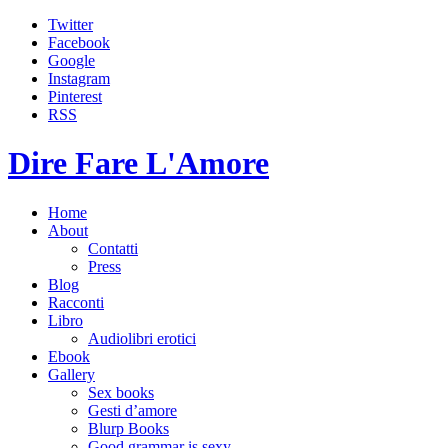
Twitter
Facebook
Google
Instagram
Pinterest
RSS
Dire Fare L'Amore
Home
About
Contatti
Press
Blog
Racconti
Libro
Audiolibri erotici
Ebook
Gallery
Sex books
Gesti d’amore
Blurp Books
Good grammar is sexy