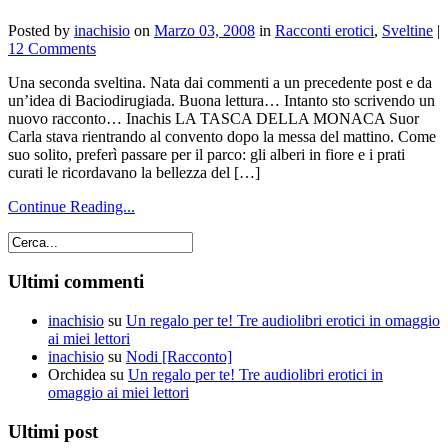
Posted by
inachisio
on
Marzo 03, 2008
in
Racconti erotici
,
Sveltine
|
12 Comments
Una seconda sveltina. Nata dai commenti a un precedente post e da
un’idea di Baciodirugiada. Buona lettura… Intanto sto scrivendo un
nuovo racconto… Inachis LA TASCA DELLA MONACA Suor
Carla stava rientrando al convento dopo la messa del mattino. Come
suo solito, preferì passare per il parco: gli alberi in fiore e i prati
curati le ricordavano la bellezza del […]
Continue Reading...
Ultimi commenti
inachisio
su
Un regalo per te! Tre audiolibri erotici in omaggio
ai miei lettori
inachisio
su
Nodi [Racconto]
Orchidea
su
Un regalo per te! Tre audiolibri erotici in
omaggio ai miei lettori
Ultimi post