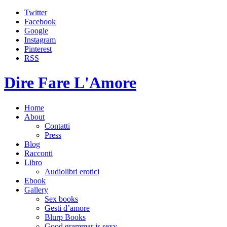
Twitter
Facebook
Google
Instagram
Pinterest
RSS
Dire Fare L'Amore
Home
About
Contatti
Press
Blog
Racconti
Libro
Audiolibri erotici
Ebook
Gallery
Sex books
Gesti d’amore
Blurp Books
Good grammar is sexy