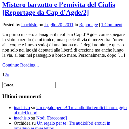
Mistero barzotto e l’emivita del Cialis
[Reportage da Cap d’Agde/2]
Posted by
inachisio
on
Luglio 20, 2011
in
Reportage
|
1 Comment
Un primo mistero attanaglia il neofita a Cap d’Agde: come spiegare
lo stato barzotto (semi tonico, una specie di via di mezzo tra l’uovo
alla coque e l’uovo sodo) di una buona metà degli uomini, e questo
non solo nei luoghi deputati alla libertà di erezione ma anche lungo
la via, al bar, nel passeggio a bordo mare. Personalmente, dopo […]
Continue Reading...
1
2
»
Ultimi commenti
inachisio
su
Un regalo per te! Tre audiolibri erotici in omaggio
ai miei lettori
inachisio
su
Nodi [Racconto]
Orchidea
su
Un regalo per te! Tre audiolibri erotici in
omaggio ai miei lettori