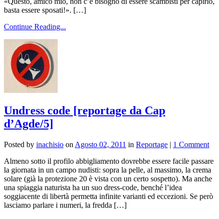
«Questo, amico mio, non c’è bisogno di essere scambisti per capirlo,
basta essere sposati!». […]
Continue Reading...
Undress code [reportage da Cap
d’Agde/5]
Posted by
inachisio
on
Agosto 02, 2011
in
Reportage
|
1 Comment
Almeno sotto il profilo abbigliamento dovrebbe essere facile passare
la giornata in un campo nudisti: sopra la pelle, al massimo, la crema
solare (già la protezione 20 è vista con un certo sospetto). Ma anche
una spiaggia naturista ha un suo dress-code, benché l’idea
soggiacente di libertà permetta infinite varianti ed eccezioni. Se però
lasciamo parlare i numeri, la fredda […]