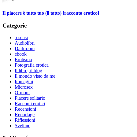
Il piacere è tutto tuo (il tatto) [racconto erotico]
Categorie
5 sensi
Audiolibri
Darkroom
ebook
Erotismo
Fotografia erotica
Il libro, il blog
Il mondo visto da me
Immagini
Microsex
Ormoni
Piacere solitario
Racconti erotici
Recensioni
Reportage
Riflessioni
Sveltine