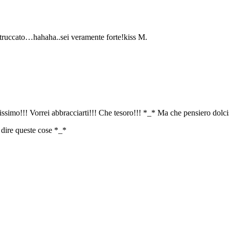
a truccato…hahaha..sei veramente forte!kiss M.
simo!!! Vorrei abbracciarti!!! Che tesoro!!! *_* Ma che pensiero dol
 dire queste cose *_*