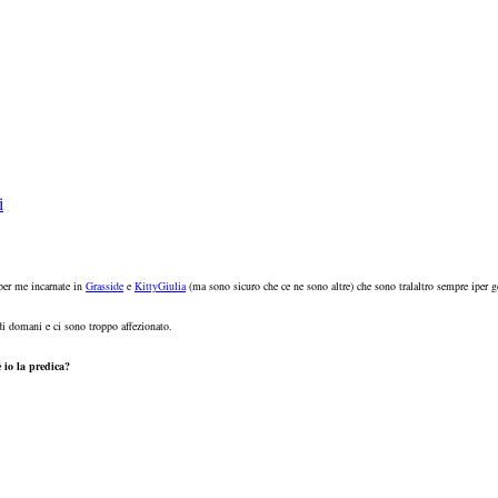
i
 per me incarnate in
Grasside
e
KittyGiulia
(ma sono sicuro che ce ne sono altre) che sono tralaltro sempre iper 
 di domani e ci sono troppo affezionato.
e io la predica?