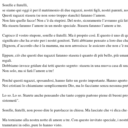
Sorelle e fratelli,
se siamo qui oggi è per il matrimonio di due ragazzi, nostri figli, nostri parenti, no
Questi ragazzi stasera (se non sono troppo stanchi) faranno l’amore.
Non fate quelle facce! Non c’è da stupirsi. Del resto, sicuramente l’avranno già fat
Ma stasera faranno l’amore in un modo speciale. Stasera faranno l’amore a tre.
Capisco il vostro stupore, sorelle e fratelli. Ma è proprio così. E questo è uno di
significato che ha avuto per i nostri genitori. Tutti abbiamo pensato a loro due c
[Signora, d’accordo che è la mamma, ma non arrossisca: le assicuro che non c’è nu
Eppure, ciò che questi due ragazzi faranno stasera è quanto di più bello, più umano
regali.
Dobbiamo invece gridare dai tetti questo segreto: stasera in una nuova casa di una
Non solo, ma si farà l’amore a tre!
Perché questi ragazzi, sposandosi, hanno fatto un gesto importante. Hanno aperto
Noi cristiani lo chiamiamo semplicemente Dio, ma lo facciamo senza nessuna pretes
Lo so. Lo so. Starete anche pensando che tante coppie partono piene di buoni propos
sistemerà”.
Sorelle, fratelli, non posso dire le parolacce in chiesa. Ma lasciate che vi dica 
Ma torniamo alla nostra notte di amore a tre. Con questo invitato speciale, i nost
tramutarsi in odio, pure lo hanno visto.