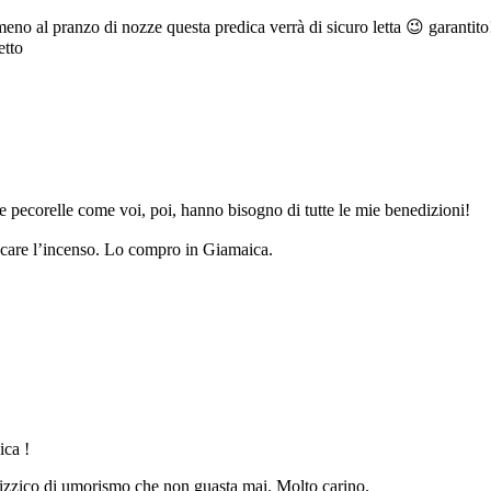
 al pranzo di nozze questa predica verrà di sicuro letta 😉 garantito!!
etto
 pecorelle come voi, poi, hanno bisogno di tutte le mie benedizioni!
care l’incenso. Lo compro in Giamaica.
ica !
pizzico di umorismo che non guasta mai. Molto carino.