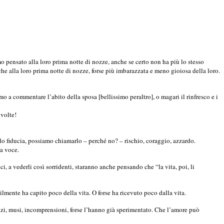
mo pensato alla loro prima notte di nozze, anche se certo non ha più lo stesso
he alla loro prima notte di nozze, forse più imbarazzata e meno gioiosa della loro.
o a commentare l’abito della sposa [bellissimo peraltro], o magari il rinfresco e i
 volte!
o fiducia, possiamo chiamarlo – perché no? – rischio, coraggio, azzardo.
la voce.
, a vederli così sorridenti, staranno anche pensando che “la vita, poi, li
lmente ha capito poco della vita. O forse ha ricevuto poco dalla vita.
lenzi, musi, incomprensioni, forse l’hanno già sperimentato. Che l’amore può