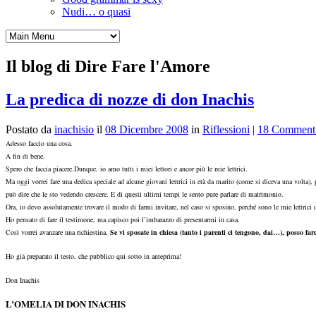
Nudi… o quasi
Il blog di Dire Fare l'Amore
La predica di nozze di don Inachis
Postato da
inachisio
il
08 Dicembre 2008
in
Riflessioni
|
18 Comment
Adesso faccio una cosa.
A fin di bene.
Spero che faccia piacere.
Dunque, io amo tutti i miei lettori e ancor più le mie lettrici.
Ma oggi vorrei fare una dedica speciale ad alcune giovani lettrici in età da marito (come si diceva una volta),
può dire che le sto vedendo crescere. E di questi ultimi tempi le sento pure parlare di matrimonio.
Ora, io devo assolutamente trovare il modo di farmi invitare, nel caso si sposino, perché sono le mie lettrici
Ho pensato di fare il testimone, ma capisco poi l’imbarazzo di presentarmi in casa.
Così vorrei avanzare una richiestina.
Se vi sposate in chiesa (tanto i parenti ci tengono, dai…), posso far
Ho già preparato il testo, che pubblico qui sotto in anteprima!
Don Inachis
L’OMELIA DI DON INACHIS