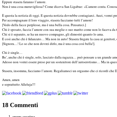
Eppure stasera faranno l’amore.
Non è una cosa meravigliosa? Come diceva San Ligabue: «L’amore conta. Conosci 
È questa la notizia di oggi. E questa notizia dovrebbe contagiarci. Anzi, vorrei p
Per accompagnare il loro viaggio, stasera facciamo tutti l’amore!
[Vedo della facce perplesse, ma è una bella cosa. Pensateci.]
Chi è sposato, faccia l’amore con sua moglie o suo marito come non lo faceva da temp
Chi si è separato, se ha un nuovo compagno, gli dimostri quanto lo ama.
E così anche chi è fidanzato… Ma non in auto! Stasera fregate la casa ai genitori,
[Signora…! Lo so che non dovrei dirlo, ma è una cosa così bella!].
Chi è single…
Be’, anche chi è single, solo, lasciato dalla ragazza… può pensare a un grande amo
Adesso non vorrei essere preso per un sostenitore dell’autoerotismo… Ma in quest
Stasera, insomma, facciamo l’amore. Regaliamoci un orgasmo che ci ricordi che Di
Amen, amen
e soprattutto Alleluja!!!
18 Commenti
utente anonimo