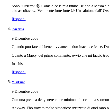
Sono “Orsetto” 😉 Come dice la mia bimba, se non a Messa almeno
e io ascoltavo… Veramente forte forte 😉 Un salutone dall’ Ors
Rispondi
inachisio
9 Dicembre 2008
Quando può fare del bene, ovviamente don Inachis è felice. Due
Quanto a Marcy, del primo commento, ovvio che mi faccio truc
Inachis
Rispondi
MissEnne
9 Dicembre 2008
Con una predica del genere come minimo ti becchi una scomun
Anyway, l’ho trovato molto simpatico; spruzzato di quel sano 