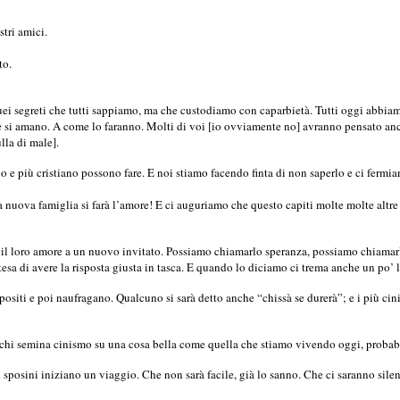
stri amici.
to.
 quei segreti che tutti sappiamo, ma che custodiamo con caparbietà. Tutti oggi abbia
he si amano. A come lo faranno. Molti di voi [io ovviamente no] avranno pensato anc
lla di male].
 e più cristiano possono fare. E noi stiamo facendo finta di non saperlo e ci fermiam
 nuova famiglia si farà l’amore! E ci auguriamo che questo capiti molte molte altre
 il loro amore a un nuovo invitato. Possiamo chiamarlo speranza, possiamo chiamarl
a di avere la risposta giusta in tasca. E quando lo diciamo ci trema anche un po’ 
iti e poi naufragano. Qualcuno si sarà detto anche “chissà se durerà”; e i più cinici
che chi semina cinismo su una cosa bella come quella che stiamo vivendo oggi, probabi
ri sposini iniziano un viaggio. Che non sarà facile, già lo sanno. Che ci saranno si