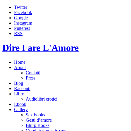
Twitter
Facebook
Google
Instagram
Pinterest
RSS
Dire Fare L'Amore
Home
About
Contatti
Press
Blog
Racconti
Libro
Audiolibri erotici
Ebook
Gallery
Sex books
Gesti d’amore
Blurp Books
Good grammar is sexy