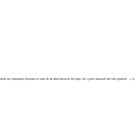
gentili nei commenti.
Siccome io sono di un’altra fascia di età (tipo, ho i gusti musicali dei loro genitori…), si